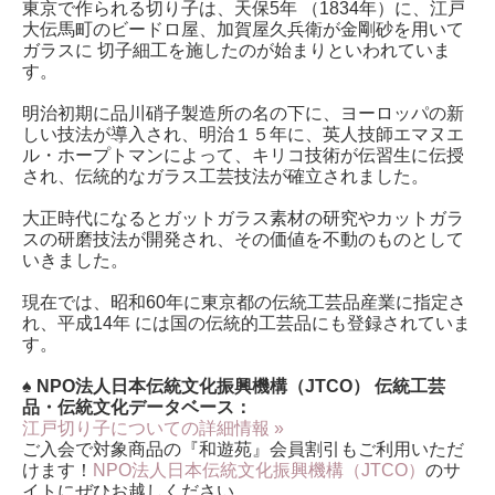
東京で作られる切り子は、天保5年 （1834年）に、江戸
大伝馬町のビードロ屋、加賀屋久兵衛が金剛砂を用いて
ガラスに 切子細工を施したのが始まりといわれていま
す。
明治初期に品川硝子製造所の名の下に、ヨーロッパの新
しい技法が導入され、明治１５年に、英人技師エマヌエ
ル・ホープトマンによって、キリコ技術が伝習生に伝授
され、伝統的なガラス工芸技法が確立されました。
大正時代になるとガットガラス素材の研究やカットガラ
スの研磨技法が開発され、その価値を不動のものとして
いきました。
現在では、昭和60年に東京都の伝統工芸品産業に指定さ
れ、平成14年 には国の伝統的工芸品にも登録されていま
す。
♠ NPO法人日本伝統文化振興機構（JTCO） 伝統工芸
品・伝統文化データベース：
江戸切り子についての詳細情報 »
ご入会で対象商品の『和遊苑』会員割引もご利用いただ
けます！
NPO法人日本伝統文化振興機構（JTCO）
のサ
イトにぜひお越しください。