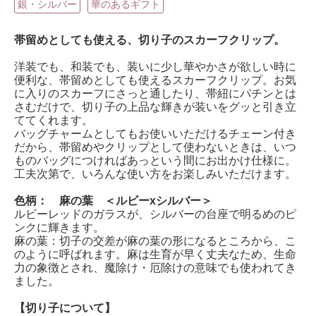
銀・シルバー
華のあるギフト
帯留めとしても使える、切り子のスカーフクリップ。
洋装でも、和装でも、装いに少し華やかさが欲しい時に
便利な、帯留めとしても使えるスカーフクリップ。お気
に入りのスカーフにさっと通したり、帯紐にパチンとは
さむだけで、切り子の上品な輝きが装いをグッと引き立
ててくれます。
バッグチャームとしてもお使いいただけるチェーン付き
だから、帯留めやクリップとして使わないときは、いつ
ものバッグにつければあっという間にお出かけ仕様に。
工夫次第で、いろんな使い方をお楽しみいただけます。
色柄： 麻の葉 ＜ルビーxシルバー＞
ルビーレッドのガラスが、シルバーの台座で明るめのピ
ンクに輝きます。
麻の葉：切子の交差が麻の葉の形になるところから、こ
のように呼ばれます。麻は生育が早く丈夫なため、生命
力の象徴とされ、魔除け・厄除けの意味でも使われてき
ました。
【切り子について】