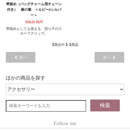
帯留め（バッグチャーム用チェーン
付き） 麻の葉 ＜ルビーxシルバ
ー＞
SOLD OUT
帯留めとしても使える、切り子のス
カーフクリップ。
1
1
1
商品中
-
商品
前へ
次へ
ほかの商品を探す
検索
Follow me