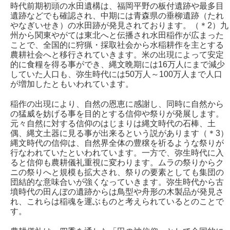
時代前期初頭の水田遺構は、福岡平野の板付遺跡や最多目
遺跡などでも確認され、中期には青森県の垂柳遺跡（たれ
やなぎいせき）の水田跡が発見されております。（＊2）九
州から関東やがては東北へと伝播され水田稲作が広まった
ことで、全国的に狩猟・採取社会から水稲耕作を主とする
農耕社会へと移行されていきます。米の出現によって安定
的に食糧を得る事ができ、縄文晩期には16万人にまで減少
していた人口も、弥生時代には50万人～100万人まで人口
が増加したともいわれています。
稲作の出現により、自然の恩恵に感謝し、同時に自然から
の猛威を妨げる事を目的とする信仰や祭りが発展します。
元々自然に対する信仰のはじまりは縄文時代の石棒、土
偶、縄文土器に見る事が出来るという説があります（＊3）
縄文時代の信仰は、自然界全体の豊穣を祈るような祭りが
行なわれていたといわれています。一方で、弥生時代に入
ると信仰も農耕儀礼重視に変わります。ムラの祭りからク
ニの祭りへと規模も拡大され、祭りの要素としても集団の
団結的な意味合いが強くなっていきます。弥生時代から古
墳時代の田んぼの遺跡からは鳥型や舟形の木製品が発見さ
れ、これらは稲魂を運ぶものと考えられているとのことで
す。