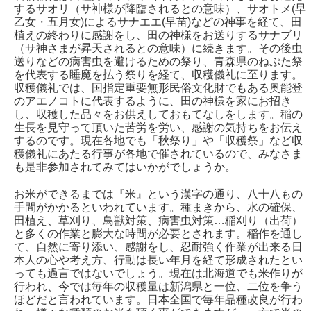
するサオリ（サ神様が降臨されるとの意味）、サオトメ(早
乙女・五月女)によるサナエエ(早苗)などの神事を経て、田
植えの終わりに感謝をし、田の神様をお送りするサナブリ
（サ神さまが昇天されるとの意味）に続きます。その後虫
送りなどの病害虫を避けるための祭り、青森県のねぷた祭
を代表する睡魔を払う祭りを経て、収穫儀礼に至ります。
収穫儀礼では、国指定重要無形民俗文化財でもある奥能登
のアエノコトに代表するように、田の神様を家にお招き
し、収穫した品々をお供えしておもてなしをします。稲の
生長を見守って頂いた苦労を労い、感謝の気持ちをお伝え
するのです。現在各地でも「秋祭り」や「収穫祭」など収
穫儀礼にあたる行事が各地で催されているので、みなさま
も是非参加されてみてはいかがでしょうか。
お米ができるまでは『米』という漢字の通り、八十八もの
手間がかかるといわれています。種まきから、水の確保、
田植え、草刈り、鳥獣対策、病害虫対策…稲刈り（出荷）
と多くの作業と膨大な時間が必要とされます。稲作を通し
て、自然に寄り添い、感謝をし、忍耐強く作業が出来る日
本人の心や考え方、行動は長い年月を経て形成されたとい
っても過言ではないでしょう。現在は北海道でも米作りが
行われ、今では毎年の収穫量は新潟県と一位、二位を争う
ほどだと言われています。日本全国で毎年品種改良が行わ