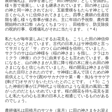
農耕儀礼は、四季を通した「田の神信仰」として全国的に
様々形で発展し、いまも継承されています。田の神とは山
の神と同一神とされており、五穀豊穣をもたらす神として
古くから人々に信仰されてきました。四季と農耕の生産段
階を通し様々な祭事が催され、主に年頭の予祝祭、農作業
開始時の水口祭（みなくちまつり）、田植祭り、防災除疫
の呪的行事、収穫儀礼がそれに当たります。（＊4）
私たちが毎年楽しみにするお花見も、こうした田の神信仰
のひとつとされています。古代の日本人はサ神信仰と言っ
てサガミなど「サ」のつく山の神様を信仰していました。
サクラのサは山の神様を（稲の神さま）を指し、クラはカ
ミクラ（神座）のクラに由来するとも言われています。春
になると、山の神さまが人里に降り桜の木に座られ田の神
さまになると信じられていました。桜の開花は神さまが宿
られた目印とされたのです。サ神様に喜んで頂くための神
前供えとしてサケ(酒)やサカナ(サケ菜・肴・魚)をササゲテ
(捧げて)オサガリをいただいたとのことです。（＊5）こう
した神前行事が江戸時代より現在のような花見の風習に繋
がったのだともいわれています。桜の開花を待ち花見を楽
しむ私たちの心も古来の日本人と相通じているものがある
のでしょう。
農耕儀礼は田植月のサツキ（皐月）に田の神さまをお迎え