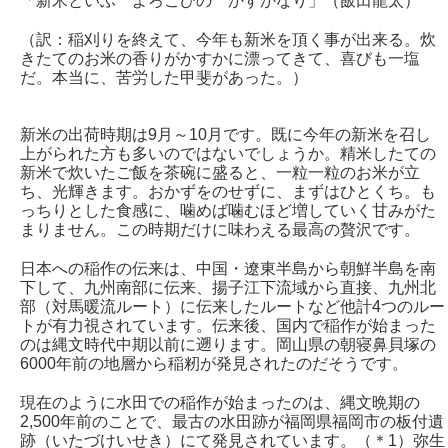
「新米といふ よろこびの かすかなり」（飯田龍太）
（訳：稲刈りを終えて、今年も新米を頂く事が出来る。炊
きたてのお米の香りがかすかに漂ってきて、喜びも一塩
だ。本当に、苦労した甲斐があった。）
新米の出荷時期は9月～10月です。既に今年の新米を召し
上がられた方も多いのではないでしょうか。精米したての
新米で炊いたご飯を茶碗に盛ると、一粒一粒のお米が立
ち、光輝きます。おかずをのせずに、まずはひとくち。も
っちりとした食感に、噛めば噛むほど増していく甘みがた
まりません。この時期だけに味わえる最高の贅沢です。
日本への稲作の伝来は、中国・遼東半島から朝鮮半島を南
下して、九州南部に伝来、揚子江下流域から直接、九州北
部（対馬暖流ルート）に伝来したルートなど他計4つのルー
トが有力視されています。伝来後、国内で稲作が始まった
のは縄文時代中期以前に遡ります。岡山県の朝寝鼻貝塚の
6000年前の地層から稲籾が発見されたのだそうです。
現在のように水田での稲作が始まったのは、縄文晩期の
2,500年前のことで、最古の水田跡が福岡県福岡市の板付遺
跡（いたづけいせき）にて発見されています。（＊1）弥生