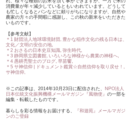
れ、様々な種類のお米を頂く事ができますが、一方で米の
消費量が年々減少しているともいわれています。どうして
も忙しくなるとパンなどに頼りがちになりますが、自然や
農家の方々の手間暇に感謝し、この秋の新米をいただきた
いものです。
【参考文献】
＊1 財団法人地球環境財団, 豊かな稲作文化の残る日本は、
文化／文明の安住の地,
＊2 おさるの日本史豆知識, 弥生時代,
＊3 静岡県立図書館, いろいろな神様から農業の神様へ,
＊4 愚耕禿聖士のブログ, 早苗饗,
＊5 サ神信仰 | ドキュメント鑑賞☆自然信仰を取り戻せ！,
サ神信仰,
※この記事は、2014年10月23日に配信された、
NPO法人
日本伝統文化振興機構メールマガジン『風物使』
の一部を
編集・転載したものです。
暮らしを彩る情報をお届けする、
『和遊苑』メールマガジ
ンのご登録