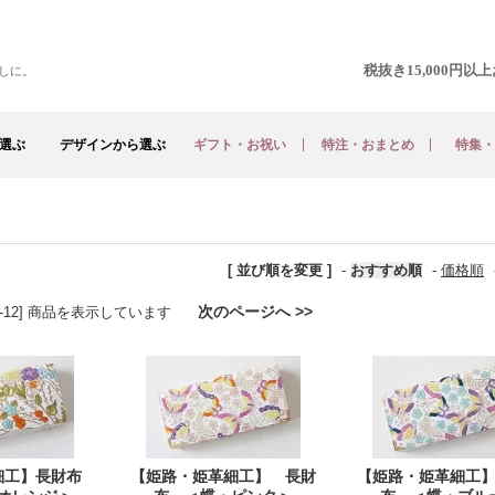
税抜き15,000円
しに。
選ぶ
デザインから選ぶ
ギフト・お祝い
特注・おまとめ
特集・
[ 並び順を変更 ]
-
おすすめ順
-
価格順
次のページへ >>
 [1-12] 商品を表示しています
細工】長財布
【姫路・姫革細工】 長財
【姫路・姫革細工