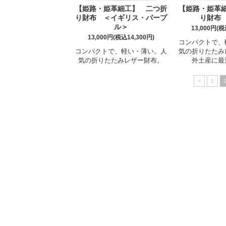
【姫路・姫革細工】 二つ折
【姫路・姫革
り財布 ＜イギリス・パープ
り財布
ル＞
13,000円(税
13,000円(税込14,300円)
コンパクトで、
コンパクトで、軽い・薄い。人
気の折りたたみ
気の折りたたみレザー財布。
外土産に最
<
1