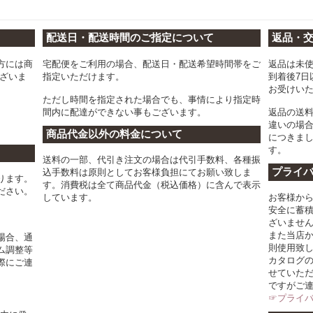
配送日・配送時間のご指定について
返品・
方には商
宅配便をご利用の場合、配送日・配送希望時間帯をご
返品は未
ございま
指定いただけます。
到着後7日
お受けい
ただし時間を指定された場合でも、事情により指定時
間内に配達ができない事もございます。
返品の送
違いの場
商品代金以外の料金について
につきま
す。
送料の一部、代引き注文の場合は代引手数料、各種振
プライ
込手数料は原則としてお客様負担にてお願い致しま
ります。
す。消費税は全て商品代金（税込価格）に含んで表示
ださい。
しています。
お客様か
安全に蓄
ざいませ
また当店
場合、通
則使用致
ム調整等
カタログ
際にご連
せていた
ですがご
☞プライ