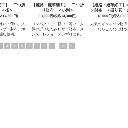
細工】 二つ折
【姫路・姫革細工】 二つ折
【姫路・姫革細工】
 ＜桜＞
り財布 ＜小判＞
ン財布 ＜盛り花・
込14,300円)
13,000円(税込14,300円)
18,000円(税込19,8
軽い・薄い。人
コンパクトで、軽い・薄い。人
人気のギャルソン財布
レザー財布。海
気の折りたたみレザー財布。メ
ならこんなに軽や
適な桜柄。
ンズ・レディースいずれにも。
2
3
4
5
6
7
8
9
...
10
>