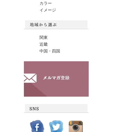
カラー
イメージ
関東
近畿
中国・四国