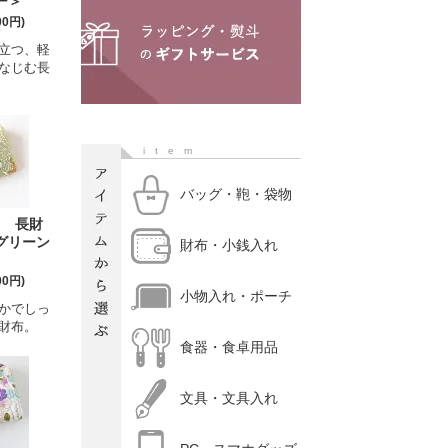
ー＞
00円)
立つ、軽
なじむ長
item
バッグ・鞄・袋物
】 長財
グリーン
財布・小銭入れ
00円)
小物入れ・ポーチ
かでしっ
財布。
食器・食卓用品
文具・文具入れ