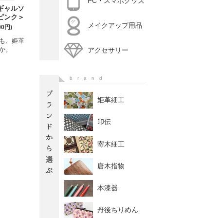
PC・スマホグッズ
ギャルソ
ピンク＞
メイクアップ用品
00円)
も、姫革
か。
アクセサリー
brand
姫革細工
印伝
寄木細工
唐木指物
本漆器
丹後ちりめん