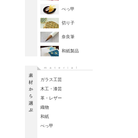
べっ甲
切り子
奈良筆
和紙製品
material
ガラス工芸
木工・漆芸
革・レザー
織物
和紙
べっ甲