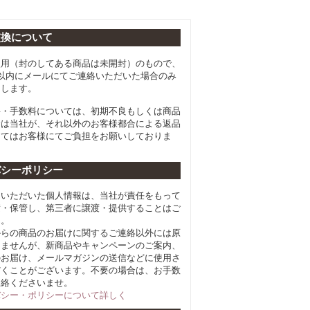
交換について
使用（封のしてある商品は未開封）のもので、
以内にメールにてご連絡いただいた場合のみ
たします。
料・手数料については、初期不良もしくは商品
合は当社が、それ以外のお客様都合による返品
してはお客様にてご負担をお願いしておりま
バシーポリシー
らいただいた個人情報は、当社が責任をもって
積・保管し、第三者に譲渡・提供することはご
ん。
からの商品のお届けに関するご連絡以外には原
しませんが、新商品やキャンペーンのご案内、
のお届け、メールマガジンの送信などに使用さ
だくことがございます。不要の場合は、お手数
連絡くださいませ。
バシー・ポリシーについて詳しく