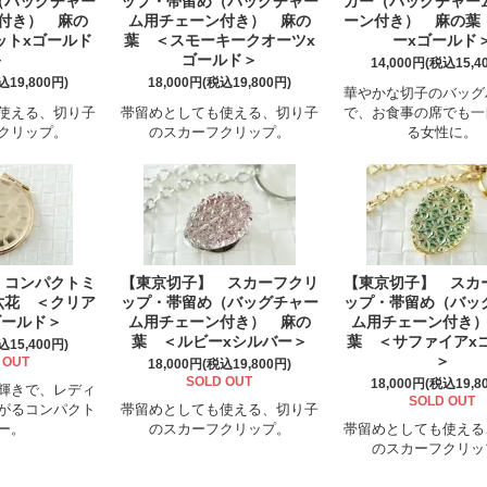
（バッグチャー
ップ・帯留め（バッグチャー
ガー（バッグチャー
付き） 麻の
ム用チェーン付き） 麻の
ーン付き） 麻の葉
ットxゴールド
葉 ＜スモーキークオーツx
ーxゴールド
＞
ゴールド＞
14,000円(税込15,4
込19,800円)
18,000円(税込19,800円)
華やかな切子のバッグ
使える、切り子
帯留めとしても使える、切り子
で、お食事の席でも一
クリップ。
のスカーフクリップ。
る女性に。
 コンパクトミ
【東京切子】 スカーフクリ
【東京切子】 スカ
六花 ＜クリア
ップ・帯留め（バッグチャー
ップ・帯留め（バッ
ゴールド＞
ム用チェーン付き） 麻の
ム用チェーン付き
葉 ＜ルビーxシルバー＞
葉 ＜サファイアx
込15,400円)
＞
 OUT
18,000円(税込19,800円)
SOLD OUT
18,000円(税込19,8
輝きで、レディ
SOLD OUT
がるコンパクト
帯留めとしても使える、切り子
ー。
のスカーフクリップ。
帯留めとしても使える
のスカーフクリッ