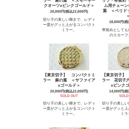
ラー 麻の葉 ＜スモーキー
ップ・帯留め
クオーツxピンクゴールド＞
ム用チェーン
葉 ＜ペリド
20,000円(税込22,000円)
切り子の美しい輝きで、レディ
18,000円(税
ー度がグッと上がるコンパクト
ミラー。
帯留めとしても
のスカーフ
【東京切子】 コンパクトミ
【東京切子】
ラー 麻の葉 ＜サファイア
ラー 花切子
xゴールド＞
xピンク
20,000円(税込22,000円)
14,000円(税
SOLD OUT
SOLD
切り子の美しい輝きで、レディ
切り子の美しい
ー度がグッと上がるコンパクト
ー度がグッと上
ミラー。
ミラ