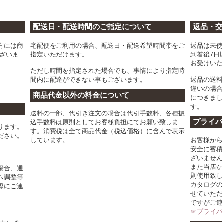
配送日・配送時間のご指定について
返品・
方には商
宅配便をご利用の場合、配送日・配送希望時間帯をご
返品は未
ございま
指定いただけます。
到着後7日
お受けい
ただし時間を指定された場合でも、事情により指定時
間内に配達ができない事もございます。
返品の送
違いの場
商品代金以外の料金について
につきま
す。
送料の一部、代引き注文の場合は代引手数料、各種振
プライ
込手数料は原則としてお客様負担にてお願い致しま
ります。
す。消費税は全て商品代金（税込価格）に含んで表示
ださい。
しています。
お客様か
安全に蓄
ざいませ
また当店
場合、通
則使用致
ム調整等
カタログ
際にご連
せていた
ですがご
☞プライ