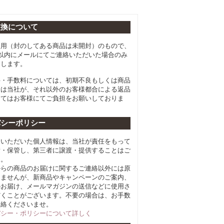
交換について
使用（封のしてある商品は未開封）のもので、
以内にメールにてご連絡いただいた場合のみ
たします。
料・手数料については、初期不良もしくは商品
合は当社が、それ以外のお客様都合による返品
してはお客様にてご負担をお願いしておりま
バシーポリシー
らいただいた個人情報は、当社が責任をもって
積・保管し、第三者に譲渡・提供することはご
ん。
からの商品のお届けに関するご連絡以外には原
しませんが、新商品やキャンペーンのご案内、
のお届け、メールマガジンの送信などに使用さ
だくことがございます。不要の場合は、お手数
連絡くださいませ。
バシー・ポリシーについて詳しく