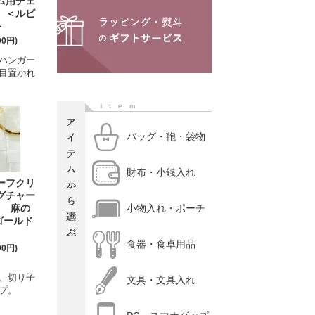
ム用チェ
 ＜ルビ
＞
00円)
ハンガー
目置かれ
item
バッグ・鞄・袋物
財布・小銭入れ
ーフクリ
グチャー
） 麻の
小物入れ・ポーチ
ゴールド
食器・食卓用品
00円)
、切り子
文具・文具入れ
プ。