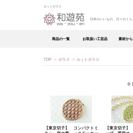
カットガラス
日本のいいもの、日々のくら
商品の一覧
お取扱い工芸品
素材から
TOP
>
ガラス
>
カットガラス
全 
【東京切子】 コンパクトミ
【東京切子】