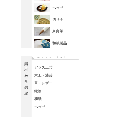
べっ甲
切り子
奈良筆
和紙製品
material
ガラス工芸
木工・漆芸
革・レザー
織物
和紙
べっ甲