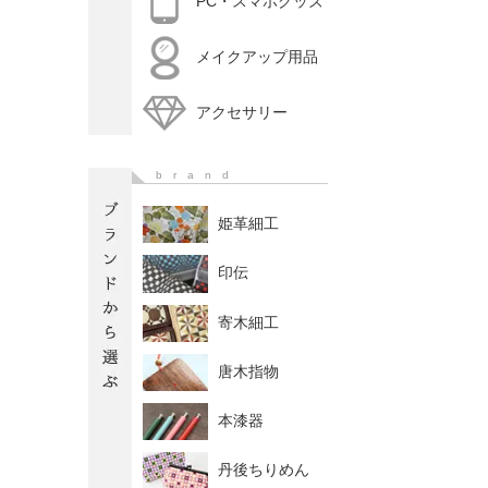
PC・スマホグッズ
メイクアップ用品
アクセサリー
brand
姫革細工
印伝
寄木細工
唐木指物
本漆器
丹後ちりめん