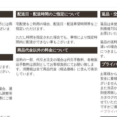
配送日・配送時間のご指定について
返品・
方には商
宅配便をご利用の場合、配送日・配送希望時間帯をご
返品は未
ございま
指定いただけます。
到着後7日
お受けい
ただし時間を指定された場合でも、事情により指定時
間内に配達ができない事もございます。
返品の送
違いの場
商品代金以外の料金について
につきま
す。
送料の一部、代引き注文の場合は代引手数料、各種振
プライ
込手数料は原則としてお客様負担にてお願い致しま
ります。
す。消費税は全て商品代金（税込価格）に含んで表示
ださい。
しています。
お客様か
安全に蓄
ざいませ
また当店
場合、通
則使用致
ム調整等
カタログ
際にご連
せていた
ですがご
☞プライ