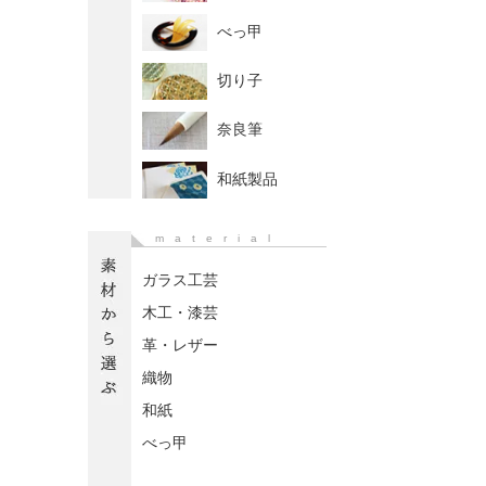
べっ甲
切り子
奈良筆
和紙製品
material
ガラス工芸
木工・漆芸
革・レザー
織物
和紙
べっ甲