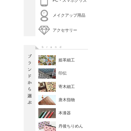
PC・スマホグッズ
メイクアップ用品
アクセサリー
brand
姫革細工
印伝
寄木細工
唐木指物
本漆器
丹後ちりめん