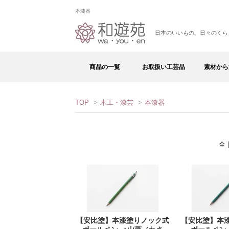
本漆器
日本のいいもの、日々のくら
商品の一覧
お取扱い工芸品
素材から
TOP
>
木工・漆芸
>
本漆器
全 
【安比塗】本漆塗りノック式
【安比塗】本