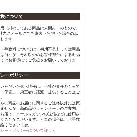
交換について
使用（封のしてある商品は未開封）のもので、
以内にメールにてご連絡いただいた場合のみ
たします。
料・手数料については、初期不良もしくは商品
合は当社が、それ以外のお客様都合による返品
してはお客様にてご負担をお願いしておりま
バシーポリシー
らいただいた個人情報は、当社が責任をもって
積・保管し、第三者に譲渡・提供することはご
ん。
からの商品のお届けに関するご連絡以外には原
しませんが、新商品やキャンペーンのご案内、
のお届け、メールマガジンの送信などに使用さ
だくことがございます。不要の場合は、お手数
連絡くださいませ。
バシー・ポリシーについて詳しく