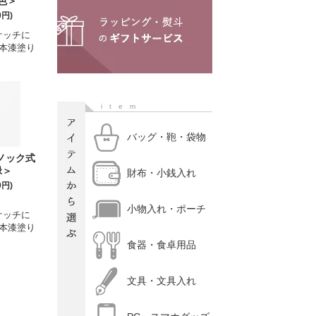
色＞
0円)
ケッチに
本漆塗り
item
バッグ・鞄・袋物
ノック式
緑＞
財布・小銭入れ
0円)
小物入れ・ポーチ
ケッチに
本漆塗り
食器・食卓用品
文具・文具入れ