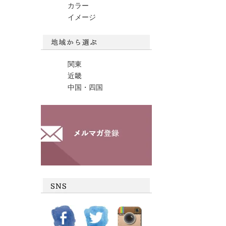
カラー
イメージ
関東
近畿
中国・四国