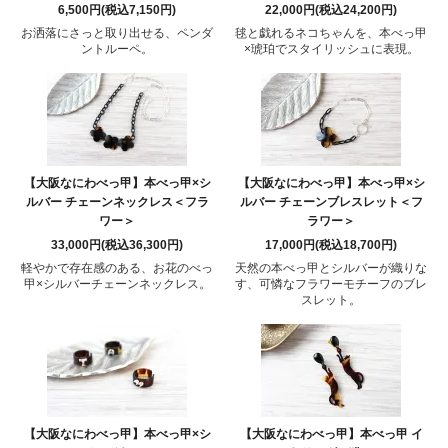
6,500円(税込7,150円)
22,000円(税込24,200円)
お洒落にさっと取り出せる、ペンダ
毬と戯れるネコちゃんを、本べっ甲
ントルーペ。
×琥珀でスタイリッシュに表現。
【大阪なにわべっ甲】本べっ甲×シ
【大阪なにわべっ甲】本べっ甲×シ
ルバー チェーンネックレス＜フラ
ルバー チェーンブレスレット＜フ
ワー＞
ラワー＞
33,000円(税込36,300円)
17,000円(税込18,700円)
軽やかで存在感のある、お花のべっ
天然の本べっ甲とシルバーが織りな
甲×シルバーチェーンネックレス。
す、可憐なフラワーモチーフのブレ
スレット。
【大阪なにわべっ甲】本べっ甲×シ
【大阪なにわべっ甲】本べっ甲 イ