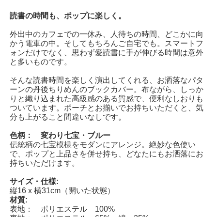
読書の時間も、ポップに楽しく。
外出中のカフェでの一休み、人待ちの時間、どこかに向
かう電車の中。そしてもちろんご自宅でも。スマートフ
ォンだけでなく、思わず愛読書に手が伸びる時間は意外
と多いものです。
そんな読書時間を楽しく演出してくれる、お洒落なパタ
ーンの丹後ちりめんのブックカバー。布ながら、しっか
りと織り込まれた高級感のある質感で、便利なしおりも
ついています。ポーチとお揃いでお持ちいただくと、気
分も上がること間違いなしです。
色柄： 変わり七宝・ブルー
伝統柄の七宝模様をモダンにアレンジ。絶妙な色使い
で、ポップと上品さを併せ持ち、どなたにもお洒落にお
持ちいただけます。
サイズ・仕様:
縦16 x 横31cm（開いた状態）
材質:
表地： ポリエステル 100%