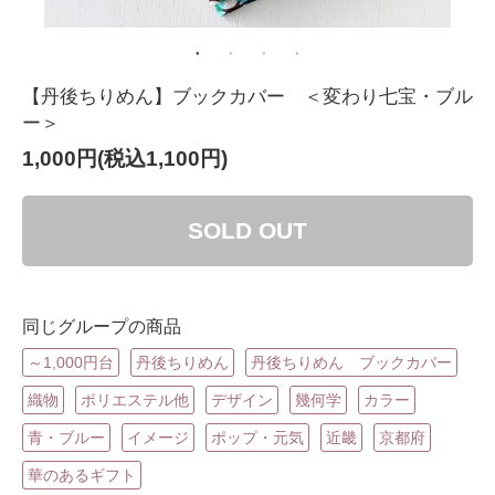
【丹後ちりめん】ブックカバー ＜変わり七宝・ブル
ー＞
1,000円(税込1,100円)
SOLD OUT
同じグループの商品
～1,000円台
丹後ちりめん
丹後ちりめん ブックカバー
織物
ポリエステル他
デザイン
幾何学
カラー
青・ブルー
イメージ
ポップ・元気
近畿
京都府
華のあるギフト