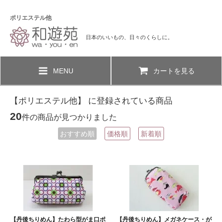
ポリエステル他
日本のいいもの、日々のくらしに。
MENU
カートを見る
【ポリエステル他】 に登録されている商品
20
件の商品が見つかりました
おすすめ順
価格順
新着順
【丹後ちりめん】たわら型がま口ポ
【丹後ちりめん】メガネケース・が