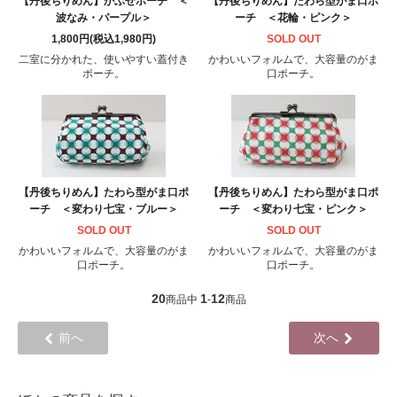
【丹後ちりめん】かぶせポーチ ＜
【丹後ちりめん】たわら型がま口ポ
波なみ・パープル＞
ーチ ＜花輪・ピンク＞
1,800円(税込1,980円)
SOLD OUT
二室に分かれた、使いやすい蓋付き
かわいいフォルムで、大容量のがま
ポーチ。
口ポーチ。
【丹後ちりめん】たわら型がま口ポ
【丹後ちりめん】たわら型がま口ポ
ーチ ＜変わり七宝・ブルー＞
ーチ ＜変わり七宝・ピンク＞
SOLD OUT
SOLD OUT
かわいいフォルムで、大容量のがま
かわいいフォルムで、大容量のがま
口ポーチ。
口ポーチ。
20
1
12
商品中
-
商品
前へ
次へ