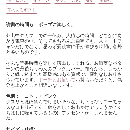
桃・ピンク
イメージ
ポップ・元気
近畿
京都府
華のあるギフト
読書の時間も、ポップに楽しく。
外出中のカフェでの一休み、人待ちの時間、どこかに向
かう電車の中。そしてもちろんご自宅でも。スマートフ
ォンだけでなく、思わず愛読書に手が伸びる時間は意外
と多いものです。
そんな読書時間を楽しく演出してくれる、お洒落なパタ
ーンの丹後ちりめんのブックカバー。布ながら、しっか
りと織り込まれた高級感のある質感で、便利なしおりも
ついています。
ポーチとお揃いで
お持ちいただくと、気
分も上がること間違いなしです。
色柄： コトリ・ピンク
クスリとほほ笑んでしまいそうな、ちょっぴりユーモラ
スなコトリ柄です。傘をさしてお出かけでしょうか？く
ちばしに咥えているものはプレゼントかもしれません
ね。
サイズ・仕様: