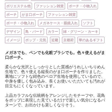
ポリエステル他
ファッション雑貨
ポーチ・小物入れ
ポーチ
がま口ポーチ
ファッション雑貨
ポーチ・小物入れ
メガネケース・眼鏡入れ
ソフト
デザイン
鳥・バード
カラー
緑・グリーン・カーキ
イメージ
ポップ・元気
近畿
京都府
華のあるギフト
メガネでも、ペンでも化粧ブラシでも。色々使えるがま
口ポーチ。
柔らかな光沢としっかりとした質感がうれしいちりめん
生地で、色々使える縦長のがま口ポーチを作りました。
裏地にソフトな紺色のベロア生地を使用しているので、
中身を優しく包み込み、長くお使いいただいても汚れが
目立ちにくくなっています。
上品カラフルな伝統柄をアレンジしたモチーフや、花鳥
をポップに表現した見ているだけで楽しい気分になるパ
ターンで、お出かけも楽しくなりそう。