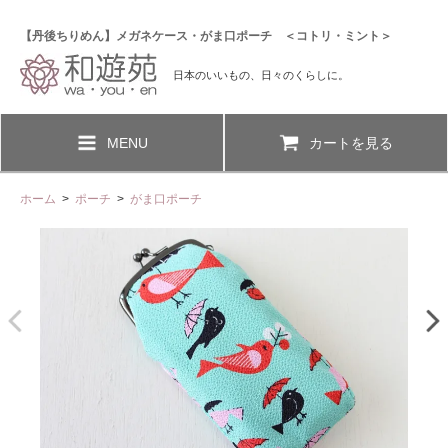
【丹後ちりめん】メガネケース・がま口ポーチ ＜コトリ・ミント＞
日本のいいもの、日々のくらしに。
MENU
カートを見る
ホーム
>
ポーチ
>
がま口ポーチ