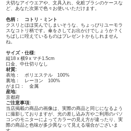
大切なアイウエアや、文具入れ、化粧ブラシのケースな
ど、あなた次第で色々お使いいただけます。
色柄： コトリ・ミント
クスリとほほ笑んでしまいそうな、ちょっぴりユーモラ
スなコトリ柄です。傘をさしてお出かけでしょうか？く
ちばしに咥えているものはプレゼントかもしれません
ね。
サイズ・仕様:
縦18 x 横9 x マチ1.5cm
口金、中仕切りなし
材質:
表地： ポリエステル 100%
裏地： レーヨン 100%
がま口： 金属
産地:
京都府
ご注意事項:
当店掲載の商品の画像は、実際の商品と同じになるよう
に撮影しておりますが、光の差し込み方やご利用のパソ
コンのモニターによってカラーの見え方が違ったり、実
際の商品と色味が多少異なって見える場合がございま
す。