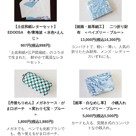
【土佐和紙レターセット】
【姫路・姫革細工】 二つ折り財
EDOOSA 冬/青海波 ＜水色×えん
布 ＜ペイズリー・ブルー＞
じ＞
13,000円(税込14,300円)
907円(税込998円)
コンパクトで、軽い・薄い。人気の
折りたたみ財布。メンズ・レディー
「土佐和紙×江戸団扇絵」のコラボ
スいずれにも。
で生まれた、 鮮やかで風流なレタ
ーセット。
【丹後ちりめん】メガネケース・が
【姫革・白なめし革】 小銭入れ
ま口ポーチ ＜変わり七宝・ブルー
＜ペイズリー・ブルー＞
＞
5,000円(税込5,500円)
1,800円(税込1,980円)
カードも入る、見開き式のコンパク
トな小銭入れ。
メガネでも、ペンでも化粧ブラシで
も。色々使えるがま口ポーチ。