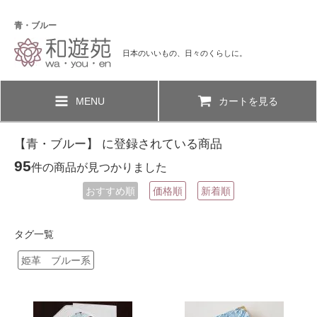
青・ブルー
日本のいいもの、日々のくらしに。
MENU
カートを見る
【青・ブルー】 に登録されている商品
95
件の商品が見つかりました
おすすめ順
価格順
新着順
タグ一覧
姫革 ブルー系