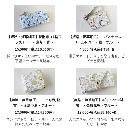
【姫路・姫革細工】長財布（L型フ
【姫路・姫革細工】 パスケース・
ァスナー）＜唐草・青＞
リール付き ＜蝶・ブルー＞
15,000円(税込16,500円)
4,500円(税込4,950円)
開けやすく使いやすい！軽やかなL
電子マネーも、サッと取り出せ、ピ
字型ファスナー長財布。
ピッと便利。
【姫路・姫革細工】 二つ折り財
【姫路・姫革細工】ギャルソン財
布 ＜金唐花鳥・ブルー＞
布 ＜金唐花鳥・ブルー＞
13,000円(税込14,300円)
18,000円(税込19,800円)
コンパクトで、軽い・薄い。人気の
人気のギャルソン財布も、姫革なら
折りたたみレザー財布。
こんなに軽やか。