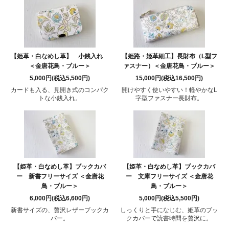
【姫革・白なめし革】 小銭入れ
【姫路・姫革細工】長財布（L型フ
＜金唐花鳥・ブルー＞
ァスナー）＜金唐花鳥・ブルー＞
5,000円(税込5,500円)
15,000円(税込16,500円)
カードも入る、見開き式のコンパク
開けやすく使いやすい！軽やかなL
トな小銭入れ。
字型ファスナー長財布。
【姫革・白なめし革】ブックカバ
【姫革・白なめし革】ブックカバ
ー 新書フリーサイズ ＜金唐花
ー 文庫フリーサイズ ＜金唐花
鳥・ブルー＞
鳥・ブルー＞
6,000円(税込6,600円)
5,000円(税込5,500円)
新書サイズの、贅沢レザーブックカ
しっくりと手になじむ、姫革のブッ
バー。
クカバーで読書時間を贅沢に。