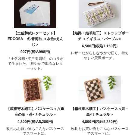
【土佐和紙レターセット】
【姫路・姫革細工】ストラップポー
EDOOSA 冬/青海波 ＜水色×えん
チ ＜イギリス・パープル＞
じ＞
6,500円(税込7,150円)
907円(税込998円)
レザーながらしなやかで軽く、持ち
やすい贅沢ポーチ。
「土佐和紙×江戸団扇絵」のコラボ
で生まれた、 鮮やかで風流なレタ
ーセット。
【箱根寄木細工】パスケース＜八重
【箱根寄木細工】パスケース＜奴・
麻の葉・茶×ナチュラル＞
黒×ナチュラル＞
4,800円(税込5,280円)
4,800円(税込5,280円)
改札もお買い物もこんなパスケース
改札もお買い物もこんなパスケース
でスマートに。
でスマートに。