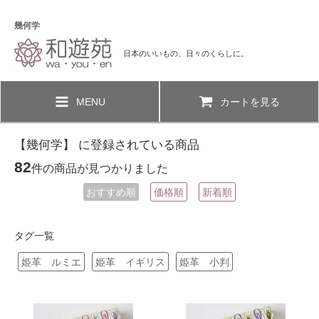
幾何学
日本のいいもの、日々のくらしに。
MENU
カートを見る
【幾何学】 に登録されている商品
82
件の商品が見つかりました
おすすめ順
価格順
新着順
タグ一覧
姫革 ルミエ
姫革 イギリス
姫革 小判