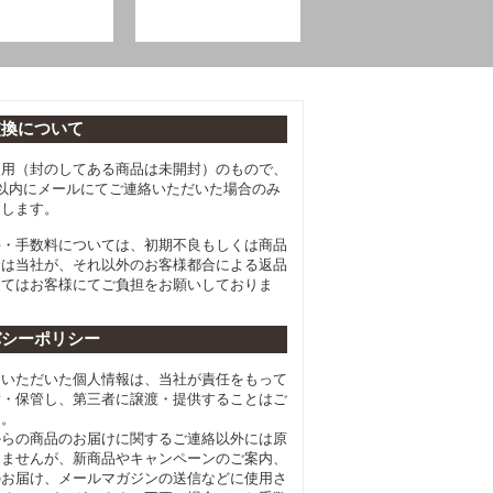
交換について
使用（封のしてある商品は未開封）のもので、
以内にメールにてご連絡いただいた場合のみ
たします。
料・手数料については、初期不良もしくは商品
合は当社が、それ以外のお客様都合による返品
してはお客様にてご負担をお願いしておりま
バシーポリシー
らいただいた個人情報は、当社が責任をもって
積・保管し、第三者に譲渡・提供することはご
ん。
からの商品のお届けに関するご連絡以外には原
しませんが、新商品やキャンペーンのご案内、
のお届け、メールマガジンの送信などに使用さ