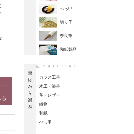
て
べっ甲
ら
切り子
奈良筆
な
和紙製品
material
ガラス工芸
木工・漆芸
革・レザー
織物
和紙
べっ甲