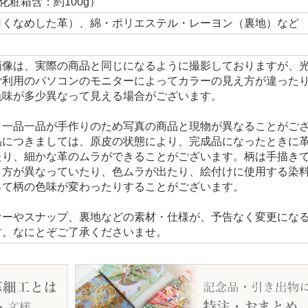
化粧箱含：約100g）
白くなめした革）、綿・ポリエステル・レーヨン（裏地）など
画像は、実際の商品と同じになるように撮影しておりますが、
ご利用のパソコンのモニターによってカラーの見え方が違った
色味が多少異なって見える場合がございます。
、一品一品が手作りのため写真の商品と現物が異なることがご
品につきましては、原皮の状態により、完成品になったときに
たり、細かな革のムラができることがございます。柄は手描き
り方が異なっていたり、色ムラが出たり、絵付けに使用する染
って柄の色味が変わったりすることがございます。
ナーやスナップ、裏地などの素材・仕様が、予告なく変更にな
す。なにとぞご了承くださいませ。