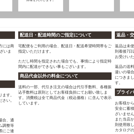
配送日・配送時間のご指定について
返品・
方には商
宅配便をご利用の場合、配送日・配送希望時間帯をご
返品は未
ございま
指定いただけます。
到着後7日
お受けい
ただし時間を指定された場合でも、事情により指定時
間内に配達ができない事もございます。
返品の送
違いの場
商品代金以外の料金について
につきま
す。
送料の一部、代引き注文の場合は代引手数料、各種振
プライ
込手数料は原則としてお客様負担にてお願い致しま
ります。
す。消費税は全て商品代金（税込価格）に含んで表示
ださい。
しています。
お客様か
安全に蓄
ざいませ
また当店
場合、通
則使用致
ム調整等
カタログ
際にご連