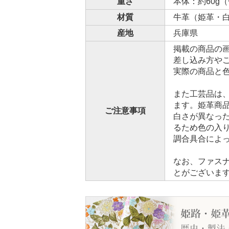
重さ
本体：約60g（
材質
牛革（姫革・
産地
兵庫県
掲載の商品の
差し込み方や
実際の商品と
また工芸品は
ます。姫革商
ご注意事項
白さが異なっ
るため色の入
調合具合によ
なお、ファス
とがございま