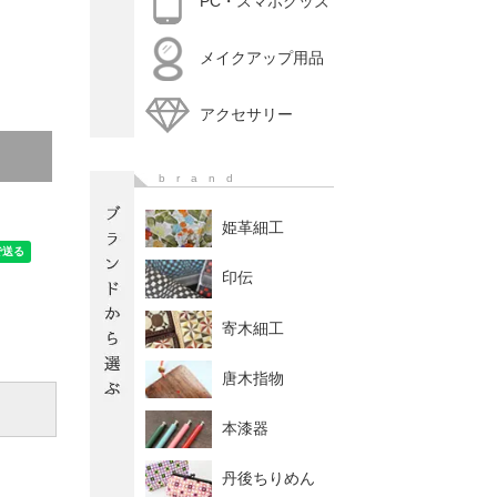
PC・スマホグッズ
メイクアップ用品
アクセサリー
brand
姫革細工
印伝
寄木細工
唐木指物
本漆器
丹後ちりめん