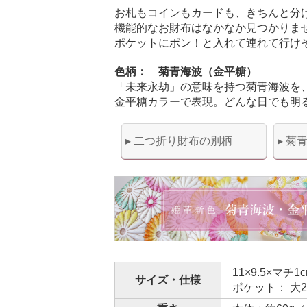
お札もコインもカードも、きちんと分
機能的なお財布はなかなか見つかりま
ポケットにポン！と入れて連れて行け
色柄： 菊青海波（金平糖）
「未来永劫」の意味を持つ菊青海波を
金平糖カラーで表現。どんな日でも明
▸ 二つ折り財布の別柄
▸ 菊
11×9.5×マ
サイズ・仕様
ポケット： 大