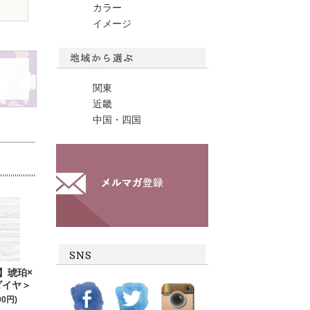
カラー
イメージ
関東
近畿
中国・四国
】琥珀×
ダイヤ＞
00円)