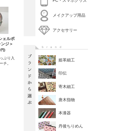
PC・スマホグッズ
メイクアップ用品
アクセサリー
シェルポ
レンジ＞
brand
0円)
っぷり入
姫革細工
ーチ。
印伝
寄木細工
唐木指物
本漆器
丹後ちりめん