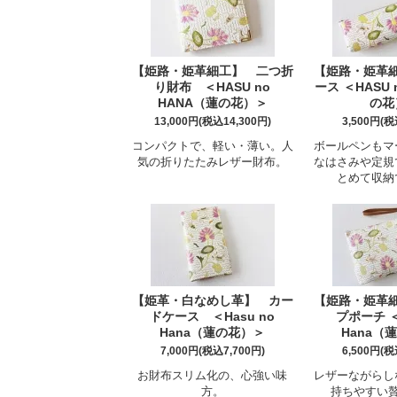
【姫路・姫革細工】 二つ折
【姫路・姫革
り財布 ＜HASU no
ース ＜HASU 
HANA（蓮の花）＞
の花
13,000円(税込14,300円)
3,500円(税
コンパクトで、軽い・薄い。人
ボールペンもマ
気の折りたたみレザー財布。
なはさみや定規
とめて収納
【姫革・白なめし革】 カー
【姫路・姫革
ドケース ＜Hasu no
プポーチ ＜
Hana（蓮の花）＞
Hana（
7,000円(税込7,700円)
6,500円(税
お財布スリム化の、心強い味
レザーながらし
方。
持ちやすい