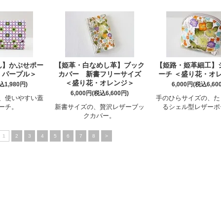
ん】かぶせポー
【姫革・白なめし革】ブック
【姫路・姫革細工】
・パープル＞
カバー 新書フリーサイズ
ーチ ＜盛り花・オ
＜盛り花・オレンジ＞
込1,980円)
6,000円(税込6,60
6,000円(税込6,600円)
、使いやすい蓋
手のひらサイズの、た
ーチ。
新書サイズの、贅沢レザーブッ
るシェル型レザーポ
クカバー。
1
2
3
4
5
6
7
8
>