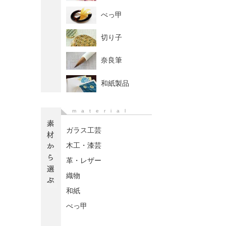
べっ甲
切り子
奈良筆
和紙製品
material
ガラス工芸
木工・漆芸
革・レザー
織物
和紙
べっ甲