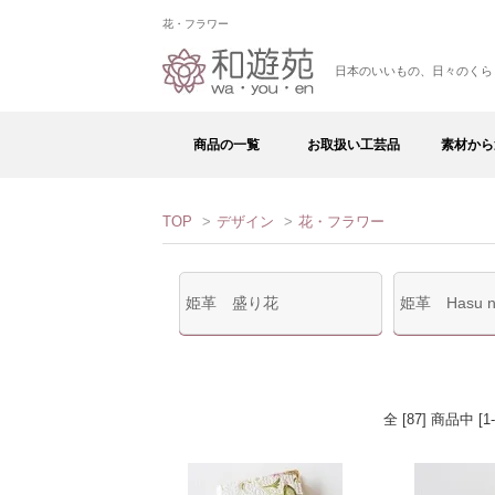
花・フラワー
日本のいいもの、日々のくら
商品の一覧
お取扱い工芸品
素材から
TOP
>
デザイン
>
花・フラワー
姫革 盛り花
姫革 Hasu n
全 [87] 商品中 