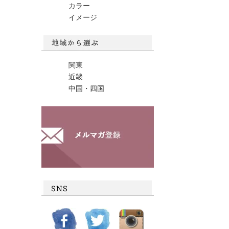
カラー
イメージ
関東
近畿
中国・四国