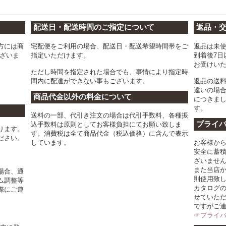
配送日・配送時間のご指定について
返品・
方には商
宅配便をご利用の場合、配送日・配送希望時間帯をご
返品は未
ございま
指定いただけます。
到着後7日
お受けい
ただし時間を指定された場合でも、事情により指定時
間内に配達ができない事もございます。
返品の送
違いの場
商品代金以外の料金について
につきま
す。
送料の一部、代引き注文の場合は代引手数料、各種振
プライ
込手数料は原則としてお客様負担にてお願い致しま
ります。
す。消費税は全て商品代金（税込価格）に含んで表示
ださい。
しています。
お客様か
安全に蓄
ざいませ
また当店
場合、通
則使用致
ム調整等
カタログ
際にご連
せていた
ですがご
☞プライ