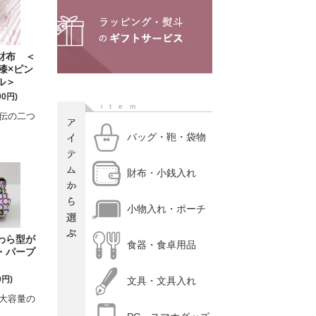
財布 ＜
漆×ピン
ル＞
00円)
item
伝の二つ
バッグ・鞄・袋物
財布・小銭入れ
小物入れ・ポーチ
わら型が
食器・食卓用品
・パープ
0円)
文具・文具入れ
大容量の
。