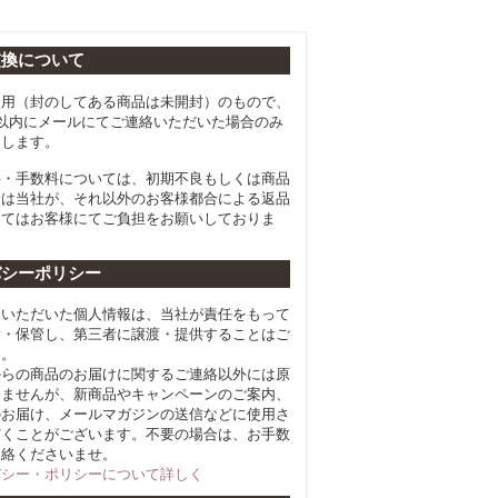
交換について
使用（封のしてある商品は未開封）のもので、
以内にメールにてご連絡いただいた場合のみ
たします。
料・手数料については、初期不良もしくは商品
合は当社が、それ以外のお客様都合による返品
してはお客様にてご負担をお願いしておりま
バシーポリシー
らいただいた個人情報は、当社が責任をもって
積・保管し、第三者に譲渡・提供することはご
ん。
からの商品のお届けに関するご連絡以外には原
しませんが、新商品やキャンペーンのご案内、
のお届け、メールマガジンの送信などに使用さ
だくことがございます。不要の場合は、お手数
連絡くださいませ。
バシー・ポリシーについて詳しく