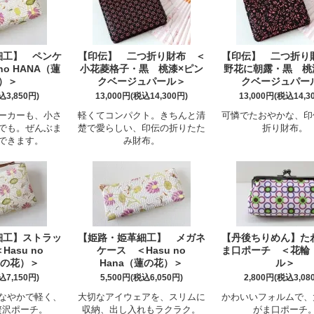
細工】 ペンケ
【印伝】 二つ折り財布 ＜
【印伝】 二つ折り
no HANA（蓮
小花菱格子・黒 桃漆×ピン
野花に朝露・黒 桃
）＞
クベージュパール＞
クベージュパー
込3,850円)
13,000円(税込14,300円)
13,000円(税込14,3
ーカーも、小さ
軽くてコンパクト。きちんと清
可憐でたおやかな、印
でも。ぜんぶま
楚で愛らしい、印伝の折りたた
折り財布。
できます。
み財布。
細工】ストラッ
【姫路・姫革細工】 メガネ
【丹後ちりめん】た
Hasu no
ケース ＜Hasu no
ま口ポーチ ＜花輪
蓮の花）＞
Hana（蓮の花）＞
ル＞
込7,150円)
5,500円(税込6,050円)
2,800円(税込3,08
なやかで軽く、
大切なアイウェアを、スリムに
かわいいフォルムで、
贅沢ポーチ。
収納、出し入れもラクラク。
がま口ポーチ