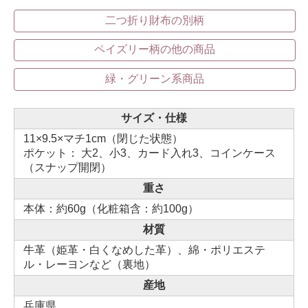
二つ折り財布の別柄
ペイズリー柄の他の商品
緑・グリーン系商品
サイズ・仕様
11×9.5×マチ1cm（閉じた状態）
ポケット： 大2、小3、カード入れ3、コインケース
（スナップ開閉）
重さ
本体：約60g（化粧箱含：約100g）
材質
牛革（姫革・白くなめした革）、綿・ポリエステ
ル・レーヨンなど（裏地）
産地
兵庫県