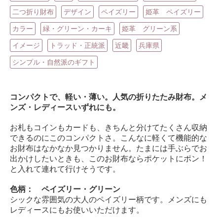
二つ折り財布
デザイン
ペイズリー
姫革 ペイズリー
カラー
緑・グリーン・カーキ
姫革 グリーン系
イメージ
トラッド・正統派
近畿
兵庫県
シンプル・自然派のギフト
コンパクトで、軽い・薄い。人気の折りたたみ財布。メ
ンズ・レディースいずれにも。
お札もコインもカードも、きちんと分けてたくさん収納
できるのにこのコンパクトさ。こんなに軽くて機能的な
お財布はなかなか見つかりません。たまには手ぶらでお
出かけしたいときも、このお財布ならポケットにポン！
と入れて連れて行けそうです。
色柄： ペイズリー・グリーン
シックな雰囲気の大人のペイズリー柄です。メンズにも
レディースにもお使いいただけます。