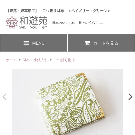
【姫路・姫革細工】 二つ折り財布 ＜ペイズリー・グリーン＞
日本のいいもの、日々のくらしに。
MENU
カートを見る
ホーム
>
財布・小銭入れ
>
二つ折り財布