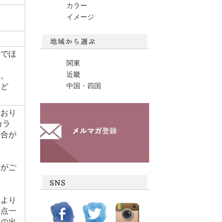
カラー
イメージ
手でほ
関東
近畿
い。
中国・四国
とど
ており
カラ
場合が
とがご
により
一点一
柄の出