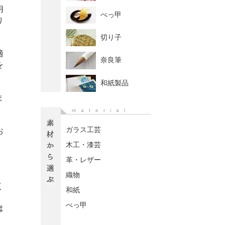
用
べっ甲
り
切り子
適
奈良筆
を
和紙製品
ま
material
ガラス工芸
お
木工・漆芸
革・レザー
織物
く
和紙
べっ甲
は