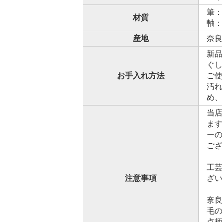
筆
材質
軸
産地
奈
新
ぐ
お手入れ方法
ご
汚
め
当
ま
ー
ご
工
注意事項
ざ
奈
毛
点