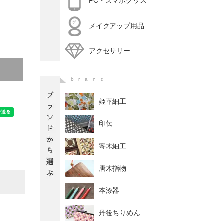
PC・スマホグッズ
メイクアップ用品
アクセサリー
brand
姫革細工
印伝
寄木細工
唐木指物
本漆器
丹後ちりめん