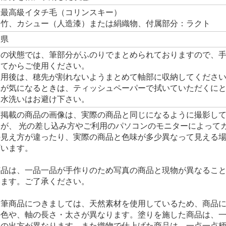
：最高級イタチ毛（コリンスキー）
：竹、カシュー（人造漆）または絹織物、付属部分：ラクト
良県
品の状態では、筆部分がふのりでまとめられておりますので、
してからご使用ください。
使用後は、穂先が割れないようまとめて軸部に収納してくださ
れが気になるときは、ティッシュペーパーで拭いていただくに
、水洗いはお避け下さい。
店掲載の商品の画像は、実際の商品と同じになるように撮影し
すが、 光の差し込み方やご利用のパソコンのモニターによって
の見え方が違ったり、実際の商品と色味が多少異なって見える
ざいます。
芸品は、一品一品が手作りのため写真の商品と現物が異なるこ
います。ご了承ください。
良筆商品につきましては、天然素材を使用しているため、商品
の色や、軸の長さ・太さが異なります。塗りを施した商品は、
柄の出方が異なります。また織物で仕上げた商品は、一点一点