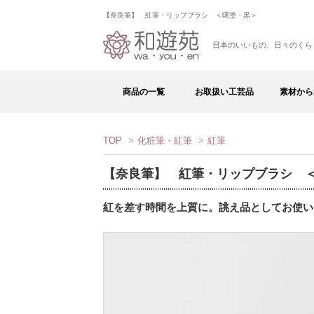
【奈良筆】 紅筆・リップブラシ ＜曙塗・黒＞
日本のいいもの、日々のくら
商品の一覧
お取扱い工芸品
素材から
TOP
>
化粧筆・紅筆
>
紅筆
【奈良筆】 紅筆・リップブラシ 
紅を差す時間を上質に。誂え品としてお使い