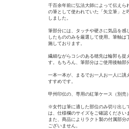
千百余年前に弘法大師によって伝えら
の筆として使われていた「矢立筆」と
しました。
筆部分には、タッチや硬さに気品を感
したもののみを厳選して使用。筆軸は
施しております。
繊細ながらコシのある穂先は輪郭も捉
す。もちろん、筆部分はご使用後軸部
一本一本が、まるでお一人お一人に誂
すすめです。
甲州印伝の、専用の紅筆ケース（別売
※女竹は筆に適した部位のみ切り出し
は、仕様欄のサイズをご確認ください
また、商品によりラクト製の付属部分
ございません。