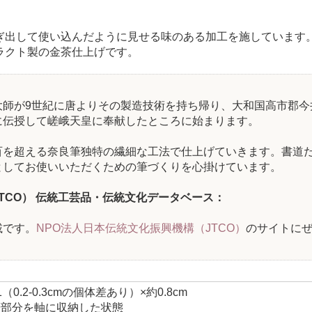
ぎ出して使い込んだように見せる味のある加工を施しています
ラクト製の金茶仕上げです。
大師が9世紀に唐よりその製造技術を持ち帰り、大和国高市郡今
に伝授して嵯峨天皇に奉献したところに始まります。
百を超える奈良筆独特の繊細な工法で仕上げていきます。書道
としてお使いいただくための筆づくりを心掛けています。
JTCO） 伝統工芸品・伝統文化データベース：
載です。
NPO法人日本伝統文化振興機構（JTCO）
のサイトに
1（0.2-0.3cmの個体差あり）×約0.8cm
筆部分を軸に収納した状態