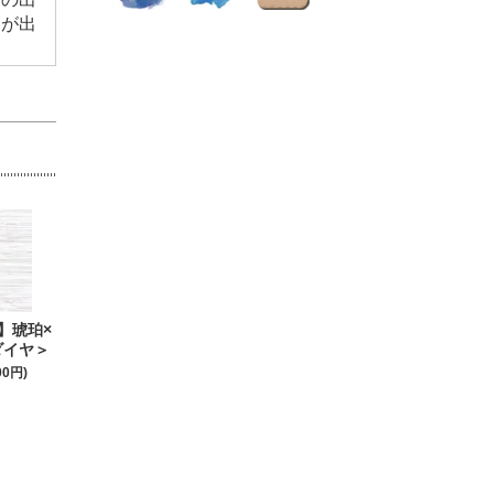
ラが出
。
】琥珀×
ダイヤ＞
00円)