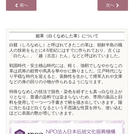
前へ
次へ
姫革（白くなめした革）について
白鞣（しろなめし）と呼ばれてきたこの革は、朝鮮半島の職
人の技術をもとに4-5世紀にはすでに作られており、古くは
「白たん」、「越（古志）たん」などと呼ばれていました。
戦国時代・安土桃山時代には、軽く、強靭でしなやかなこの
革は武将の鎧冑や馬具を華やかに飾りました。江戸時代にな
り平穏な時代を迎えると、装飾性を生かして煙草入れや文庫
などの身の回りの小物が作られるようになります。
特殊ななめしの技法で脱色・染色を経ずとも真っ白な仕上が
りとなり、普通の染料では染まらないため、専用の薬品と顔
料を使用して一つ一つ手書きで柄を描き出していきます。陽
に当たるほど白くなるという不思議な性質を持ち、使い込む
ほどに表面の艶が増していきます。