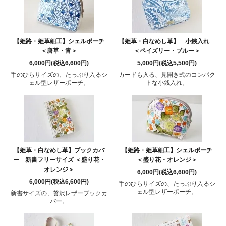
【姫路・姫革細工】シェルポーチ
【姫革・白なめし革】 小銭入れ
＜唐草・青＞
＜ペイズリー・ブルー＞
6,000円(税込6,600円)
5,000円(税込5,500円)
手のひらサイズの、たっぷり入るシ
カードも入る、見開き式のコンパク
ェル型レザーポーチ。
トな小銭入れ。
【姫革・白なめし革】ブックカバ
【姫路・姫革細工】シェルポーチ
ー 新書フリーサイズ ＜盛り花・
＜盛り花・オレンジ＞
オレンジ＞
6,000円(税込6,600円)
6,000円(税込6,600円)
手のひらサイズの、たっぷり入るシ
ェル型レザーポーチ。
新書サイズの、贅沢レザーブックカ
バー。