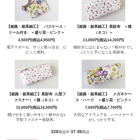
【姫路・姫革細工】 パスケース・
【姫路・姫革細工】長財布 ＜猫
リール付き ＜盛り花・ピンク＞
（ネコ）＞
4,500円(税込4,950円)
13,000円(税込14,300円)
電子マネーも、サッと取り出せ、ピ
猫好きにはたまらない！軽やかでし
ピッと便利。
っとりと手になじむ長財布。
【姫路・姫革細工】長財布（L型フ
【姫路・姫革細工】 メガネケー
ァスナー）＜猫（ネコ）＞
ス・ハード ＜盛り花・ピンク＞
15,000円(税込16,500円)
7,000円(税込7,700円)
開けやすく使いやすい！軽やかなL
大切なアイウェアを、ハードケース
字型ファスナー長財布。
がしっかり守る。
328
37
48
商品中
-
商品