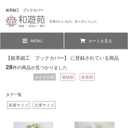
姫革細工 ブックカバー
日本のいいもの、日々のくらしに。
MENU
カートを見る
【姫革細工 ブックカバー】 に登録されている商品
28
件の商品が見つかりました
おすすめ順
価格順
新着順
タグ一覧
新書サイズ
文庫サイズ