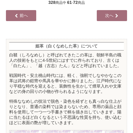
328
61
72
商品中
-
商品
前へ
次へ
姫革（白くなめした革）について
白鞣（しろなめし）と呼ばれてきたこの革は、朝鮮半島の職
人の技術をもとに4-5世紀にはすでに作られており、古くは
「白たん」、「越（古志）たん」などと呼ばれていました。
戦国時代・安土桃山時代には、軽く、強靭でしなやかなこの
革は武将の鎧冑や馬具を華やかに飾りました。江戸時代にな
り平穏な時代を迎えると、装飾性を生かして煙草入れや文庫
などの身の回りの小物が作られるようになります。
特殊ななめしの技法で脱色・染色を経ずとも真っ白な仕上が
りとなり、普通の染料では染まらないため、専用の薬品と顔
料を使用して一つ一つ手書きで柄を描き出していきます。陽
に当たるほど白くなるという不思議な性質を持ち、使い込む
ほどに表面の艶が増していきます。