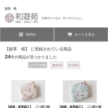
姫革 桜
日本のいいもの、日々のくらしに。
MENU
カートを見る
【姫革 桜】 に登録されている商品
24
件の商品が見つかりました
おすすめ順
価格順
新着順
【姫路・姫革細工】 二つ折り財
【姫路・姫革細工】 二つ折り財