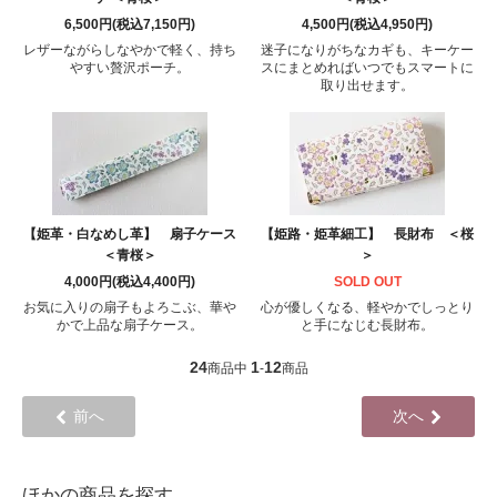
6,500円(税込7,150円)
4,500円(税込4,950円)
レザーながらしなやかで軽く、持ち
迷子になりがちなカギも、キーケー
やすい贅沢ポーチ。
スにまとめればいつでもスマートに
取り出せます。
【姫革・白なめし革】 扇子ケース
【姫路・姫革細工】 長財布 ＜桜
＜青桜＞
＞
4,000円(税込4,400円)
SOLD OUT
お気に入りの扇子もよろこぶ、華や
心が優しくなる、軽やかでしっとり
かで上品な扇子ケース。
と手になじむ長財布。
24
1
12
商品中
-
商品
前へ
次へ
ほかの商品を探す