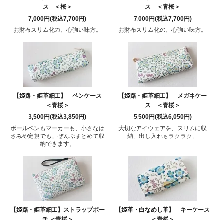
ス ＜桜＞
ス ＜青桜＞
7,000円(税込7,700円)
7,000円(税込7,700円)
お財布スリム化の、心強い味方。
お財布スリム化の、心強い味方。
【姫路・姫革細工】 ペンケース
【姫路・姫革細工】 メガネケー
＜青桜＞
ス ＜青桜＞
3,500円(税込3,850円)
5,500円(税込6,050円)
ボールペンもマーカーも、小さなは
大切なアイウェアを、スリムに収
さみや定規でも。ぜんぶまとめて収
納、出し入れもラクラク。
納できます。
【姫路・姫革細工】ストラップポー
【姫革・白なめし革】 キーケース
チ ＜青桜＞
＜青桜＞