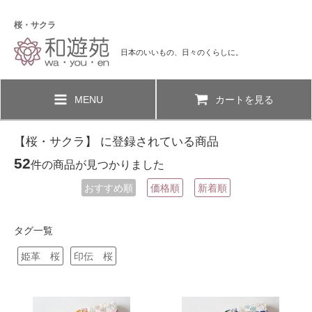
桜・サクラ
日本のいいもの、日々のくらしに。
MENU
カートを見る
【桜・サクラ】 に登録されている商品
52
件の商品が見つかりました
おすすめ順
価格順
新着順
タグ一覧
姫革 桜
印伝 桜