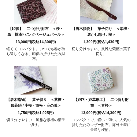
【印伝】 二つ折り財布 ＜桜・
【唐木指物】 菓子切り ＜紫檀・
黒 桃漆×ピンクベージュパール＞
透かし彫り / 桜＞
13,000円(税込14,300円)
1,300円(税込1,430円)
軽くてコンパクト。いつでも春が待
切り分けやすい、風雅な紫檀の菓子
ち遠しくなる、印伝の折りたたみ財
切り。
布。
【唐木指物】 菓子切り ＜紫檀・
【姫路・姫革細工】 二つ折り財
銀蒔絵 / 小桜・市松・麻の葉＞
布 ＜青桜＞
1,750円(税込1,925円)
13,000円(税込14,300円)
切り分けやすい、風雅な紫檀の菓子
コンパクトで、軽い・薄い。人気の
切り。
折りたたみレザー財布。海外土産に
最適な桜柄。