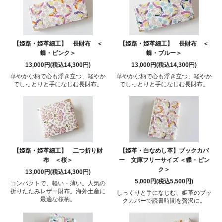
【姫路・姫革細工】 長財布 ＜
【姫路・姫革細工】 長財布 ＜
蝶・ピンク＞
蝶・ブルー＞
13,000円(税込14,300円)
13,000円(税込14,300円)
華やかな柄で心も浮き立つ、軽やか
華やかな柄で心も浮き立つ、軽やか
でしっとりと手になじむ長財布。
でしっとりと手になじむ長財布。
【姫路・姫革細工】 二つ折り財
【姫革・白なめし革】ブックカバ
布 ＜桜＞
ー 文庫フリーサイズ ＜蝶・ピン
ク＞
13,000円(税込14,300円)
5,000円(税込5,500円)
コンパクトで、軽い・薄い。人気の
折りたたみレザー財布。海外土産に
しっくりと手になじむ、姫革のブッ
最適な桜柄。
クカバーで読書時間を贅沢に。