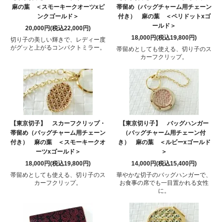
麻の葉 ＜スモーキークオーツxピ
帯留め（バッグチャーム用チェーン
ンクゴールド＞
付き） 麻の葉 ＜ペリドットxゴ
ールド＞
20,000円(税込22,000円)
18,000円(税込19,800円)
切り子の美しい輝きで、レディー度
がグッと上がるコンパクトミラー。
帯留めとしても使える、切り子のス
カーフクリップ。
【東京切子】 スカーフクリップ・
【東京切り子】 バッグハンガー
帯留め（バッグチャーム用チェーン
（バッグチャーム用チェーン付
付き） 麻の葉 ＜スモーキークオ
き） 麻の葉 ＜ルビーxゴールド
ーツxゴールド＞
＞
18,000円(税込19,800円)
14,000円(税込15,400円)
帯留めとしても使える、切り子のス
華やかな切子のバッグハンガーで、
カーフクリップ。
お食事の席でも一目置かれる女性
に。