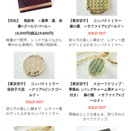
【印伝】 長財布 ＜唐草・黒 赤
【東京切子】 コンパクトミラー
漆×ゴールドパール＞
麻の葉 ＜サファイアxゴールド＞
18,000円(税込19,800円)
SOLD OUT
軽量かつ堅牢。シックでありながら
切り子の美しい輝きで、レディー度
華やかな表情の、印傅の長財布。
がグッと上がるコンパクトミラー。
【東京切子】 コンパクトミラー
【東京切子】 スカーフクリップ・
花切子六花 ＜クリアxピンクゴー
帯留め（バッグチャーム用チェーン
ルド＞
付き） 麻の葉 ＜サファイアxゴ
ールド＞
SOLD OUT
SOLD OUT
切り子の美しい輝きで、レディー度
がグッと上がるコンパクトミラー。
帯留めとしても使える、切り子のス
カーフクリップ。