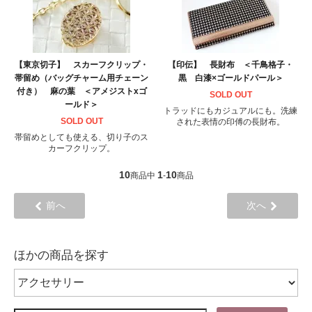
【東京切子】 スカーフクリップ・
【印伝】 長財布 ＜千鳥格子・
帯留め（バッグチャーム用チェーン
黒 白漆×ゴールドパール＞
付き） 麻の葉 ＜アメジストxゴ
SOLD OUT
ールド＞
トラッドにもカジュアルにも。洗練
SOLD OUT
された表情の印傅の長財布。
帯留めとしても使える、切り子のス
カーフクリップ。
10
1
10
商品中
-
商品
前へ
次へ
ほかの商品を探す