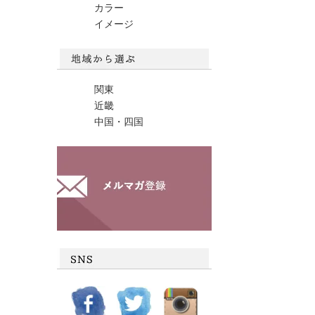
カラー
イメージ
関東
近畿
中国・四国