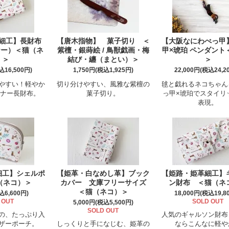
細工】長財布
【唐木指物】 菓子切り ＜
【大阪なにわべっ甲
ナー）＜猫（ネ
紫檀・銀蒔絵 / 鳥獣戯画・梅
甲×琥珀 ペンダント
）＞
結び・纏（まとい）＞
＞
込16,500円)
1,750円(税込1,925円)
22,000円(税込24,2
やすい！軽やか
切り分けやすい、風雅な紫檀の
毬と戯れるネコちゃん
スナー長財布。
菓子切り。
っ甲×琥珀でスタイリ
表現。
細工】シェルポ
【姫革・白なめし革】ブック
【姫路・姫革細工】
（ネコ）＞
カバー 文庫フリーサイズ
ン財布 ＜猫（ネ
＜猫（ネコ）＞
込6,600円)
18,000円(税込19,8
 OUT
SOLD OUT
5,000円(税込5,500円)
SOLD OUT
の、たっぷり入
人気のギャルソン財布
ザーポーチ。
しっくりと手になじむ、姫革の
ならこんなに軽や