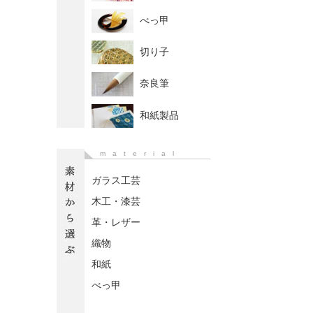
べっ甲
切り子
奈良筆
和紙製品
material
ガラス工芸
木工・漆芸
革・レザー
織物
和紙
べっ甲