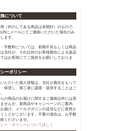
交換について
使用（封のしてある商品は未開封）のもので、
以内にメールにてご連絡いただいた場合のみ
たします。
料・手数料については、初期不良もしくは商品
合は当社が、それ以外のお客様都合による返品
してはお客様にてご負担をお願いしておりま
バシーポリシー
らいただいた個人情報は、当社が責任をもって
積・保管し、第三者に譲渡・提供することはご
ん。
からの商品のお届けに関するご連絡以外には原
しませんが、新商品やキャンペーンのご案内、
のお届け、メールマガジンの送信などに使用さ
だくことがございます。不要の場合は、お手数
連絡くださいませ。
バシー・ポリシーについて詳しく