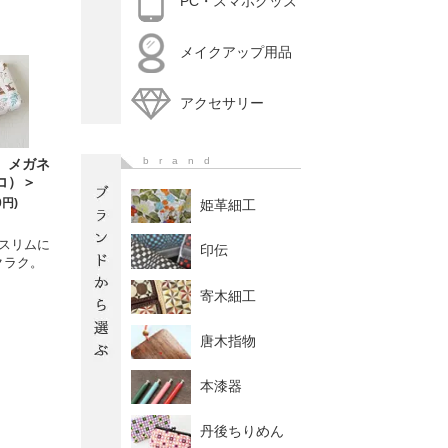
PC・スマホグッズ
メイクアップ用品
アクセサリー
brand
 メガネ
コ）＞
0円)
姫革細工
スリムに
印伝
クラク。
寄木細工
唐木指物
本漆器
丹後ちりめん