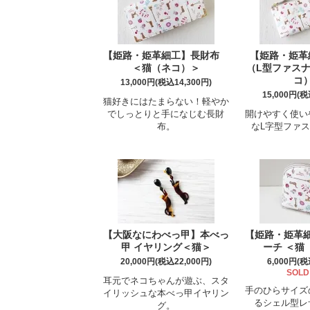
【姫路・姫革細工】長財布
【姫路・姫革
＜猫（ネコ）＞
（L型ファス
コ
13,000円(税込14,300円)
15,000円(税
猫好きにはたまらない！軽やか
でしっとりと手になじむ長財
開けやすく使い
布。
なL字型ファ
【大阪なにわべっ甲】本べっ
【姫路・姫革
甲 イヤリング＜猫＞
ーチ ＜猫
20,000円(税込22,000円)
6,000円(税
SOLD
耳元でネコちゃんが遊ぶ、スタ
手のひらサイズ
イリッシュな本べっ甲イヤリン
るシェル型レ
グ。