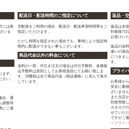
配送日・配送時間のご指定について
返品・
方には商
宅配便をご利用の場合、配送日・配送希望時間帯をご
返品は未
ございま
指定いただけます。
到着後7日
お受けい
ただし時間を指定された場合でも、事情により指定時
間内に配達ができない事もございます。
返品の送
違いの場
商品代金以外の料金について
につきま
す。
送料の一部、代引き注文の場合は代引手数料、各種振
プライ
込手数料は原則としてお客様負担にてお願い致しま
ります。
す。消費税は全て商品代金（税込価格）に含んで表示
ださい。
しています。
お客様か
安全に蓄
ざいませ
また当店
場合、通
則使用致
ム調整等
カタログ
際にご連
せていた
ですがご
☞プライ