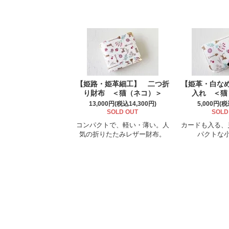
【姫路・姫革細工】 二つ折
【姫革・白な
り財布 ＜猫（ネコ）＞
入れ ＜猫
13,000円(税込14,300円)
5,000円(税
SOLD OUT
SOLD
コンパクトで、軽い・薄い。人
カードも入る、
気の折りたたみレザー財布。
パクトな