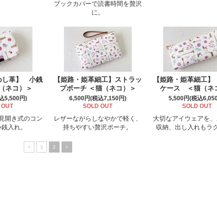
ブックカバーで読書時間を贅沢
に。
めし革】 小銭
【姫路・姫革細工】ストラッ
【姫路・姫革細工】
（ネコ）＞
プポーチ ＜猫（ネコ）＞
ケース ＜猫（ネ
込5,500円)
6,500円(税込7,150円)
5,500円(税込6,05
 OUT
SOLD OUT
SOLD OUT
見開き式のコン
レザーながらしなやかで軽く、
大切なアイウェアを、
小銭入れ。
持ちやすい贅沢ポーチ。
収納、出し入れもラ
<
1
2
>