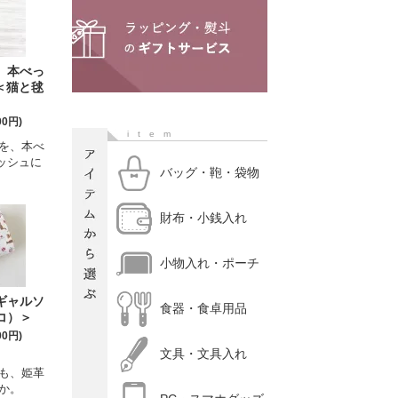
】本べっ
＜猫と毬
00円)
item
を、本べ
ッシュに
バッグ・鞄・袋物
財布・小銭入れ
小物入れ・ポーチ
ギャルソ
食器・食卓用品
コ）＞
00円)
文具・文具入れ
も、姫革
か。