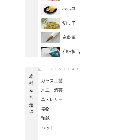
べっ甲
切り子
奈良筆
和紙製品
material
ガラス工芸
木工・漆芸
革・レザー
織物
和紙
べっ甲