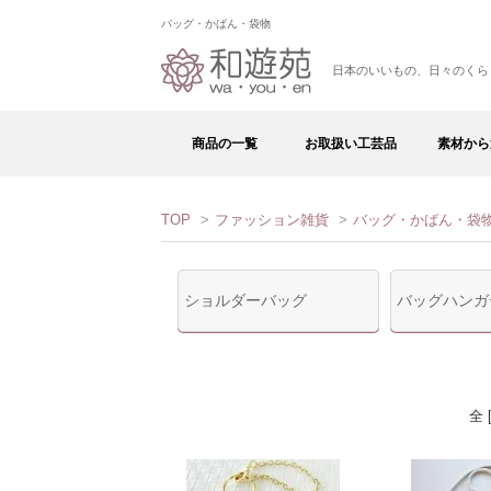
バッグ・かばん・袋物
日本のいいもの、日々のくら
商品の一覧
お取扱い工芸品
素材から
TOP
>
ファッション雑貨
>
バッグ・かばん・袋
ショルダーバッグ
バッグハンガ
全 