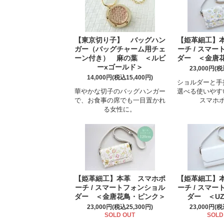
【東京切り子】 バッグハン
【姫革細工】
ガー（バッグチャーム用チェ
ーチ / スマ
ーン付き） 麻の葉 ＜ルビ
ダー ＜金唐
ーxゴールド＞
23,000円(税
14,000円(税込15,400円)
ショルダーと手
華やかな切子のバッグハンガー
選べる使いやす
で、お食事の席でも一目置かれ
スマホ
る女性に。
【姫革細工】本革 スマホポ
【姫革細工】
ーチ / スマートフォンショル
ーチ / スマ
ダー ＜金唐花鳥・ピンク＞
ダー ＜U
23,000円(税込25,300円)
23,000円(税
SOLD OUT
SOLD