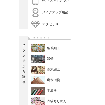
PC・スマホグッズ
メイクアップ用品
アクセサリー
brand
姫革細工
印伝
寄木細工
唐木指物
本漆器
丹後ちりめん