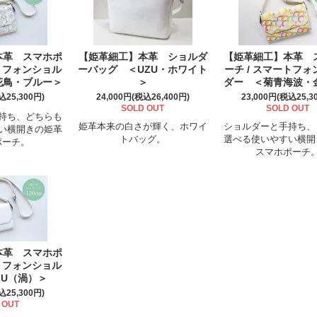
本革 スマホポ
【姫革細工】本革 ショルダ
【姫革細工】本革 
ートフォンショル
ーバッグ ＜UZU・ホワイト
ーチ / スマートフ
花鳥・ブルー＞
＞
ダー ＜菊青海波・
込25,300円)
24,000円(税込26,400円)
23,000円(税込25,3
SOLD OUT
SOLD OUT
持ち、どちらも
姫革本来の白さが輝く、ホワイ
ショルダーと手持ち、
い横開きの姫革
トバッグ。
選べる使いやすい横開
ポーチ。
スマホポーチ
本革 スマホポ
ートフォンショル
ZU（渦）＞
込25,300円)
 OUT