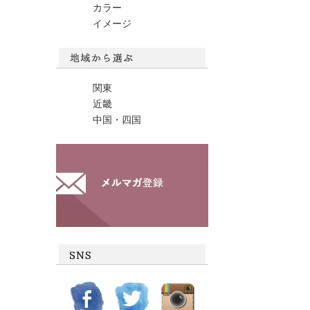
カラー
イメージ
関東
近畿
中国・四国