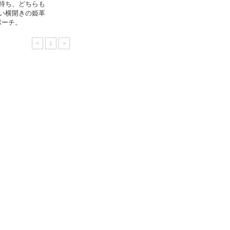
持ち、どちらも
い横開きの姫革
ポーチ。
<
1
>