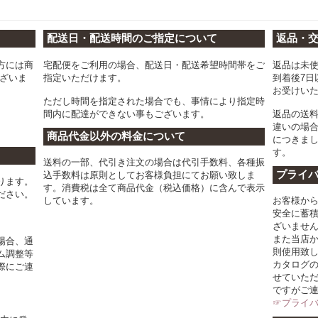
配送日・配送時間のご指定について
返品・
方には商
宅配便をご利用の場合、配送日・配送希望時間帯をご
返品は未
ございま
指定いただけます。
到着後7日
お受けい
ただし時間を指定された場合でも、事情により指定時
間内に配達ができない事もございます。
返品の送
違いの場
商品代金以外の料金について
につきま
す。
送料の一部、代引き注文の場合は代引手数料、各種振
プライ
込手数料は原則としてお客様負担にてお願い致しま
ります。
す。消費税は全て商品代金（税込価格）に含んで表示
ださい。
しています。
お客様か
安全に蓄
ざいませ
また当店
場合、通
則使用致
ム調整等
カタログ
際にご連
せていた
ですがご
☞プライ