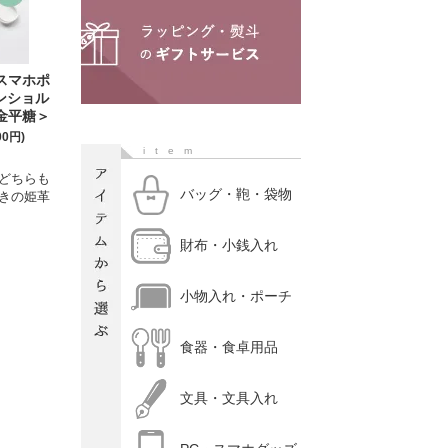
スマホポ
ォンショル
金平糖＞
00円)
item
どちらも
バッグ・鞄・袋物
きの姫革
。
財布・小銭入れ
小物入れ・ポーチ
食器・食卓用品
文具・文具入れ