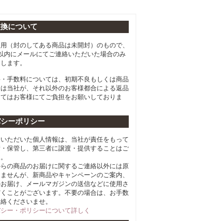
交換について
使用（封のしてある商品は未開封）のもので、
以内にメールにてご連絡いただいた場合のみ
たします。
料・手数料については、初期不良もしくは商品
合は当社が、それ以外のお客様都合による返品
してはお客様にてご負担をお願いしておりま
バシーポリシー
らいただいた個人情報は、当社が責任をもって
積・保管し、第三者に譲渡・提供することはご
ん。
からの商品のお届けに関するご連絡以外には原
しませんが、新商品やキャンペーンのご案内、
のお届け、メールマガジンの送信などに使用さ
だくことがございます。不要の場合は、お手数
連絡くださいませ。
バシー・ポリシーについて詳しく