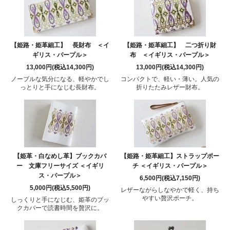
【姫路・姫革細工】 長財布 ＜イ
【姫路・姫革細工】 二つ折り財
ギリス・パープル＞
布 ＜イギリス・パープル＞
13,000円(税込14,300円)
13,000円(税込14,300円)
ノーブルな気分になる、軽やかでし
コンパクトで、軽い・薄い。人気の
っとりと手になじむ長財布。
折りたたみレザー財布。
【姫革・白なめし革】ブックカバ
【姫路・姫革細工】ストラップポー
ー 文庫フリーサイズ ＜イギリ
チ ＜イギリス・パープル＞
ス・パープル＞
6,500円(税込7,150円)
5,000円(税込5,500円)
レザーながらしなやかで軽く、持ち
やすい贅沢ポーチ。
しっくりと手になじむ、姫革のブッ
クカバーで読書時間を贅沢に。