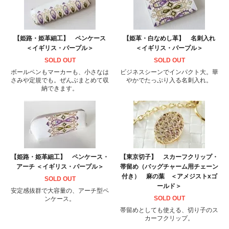
【姫路・姫革細工】 ペンケース
【姫革・白なめし革】 名刺入れ
＜イギリス・パープル＞
＜イギリス・パープル＞
SOLD OUT
SOLD OUT
ボールペンもマーカーも、小さなは
ビジネスシーンでインパクト大。華
さみや定規でも。ぜんぶまとめて収
やかでたっぷり入る名刺入れ。
納できます。
【姫路・姫革細工】 ペンケース・
【東京切子】 スカーフクリップ・
アーチ ＜イギリス・パープル＞
帯留め（バッグチャーム用チェーン
付き） 麻の葉 ＜アメジストxゴ
SOLD OUT
ールド＞
安定感抜群で大容量の、アーチ型ペ
SOLD OUT
ンケース。
帯留めとしても使える、切り子のス
カーフクリップ。