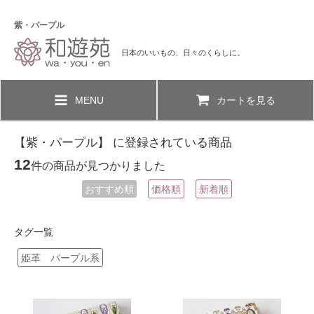
紫・パープル
日本のいいもの、日々のくらしに。
MENU
カートを見る
【紫・パープル】 に登録されている商品
12
件の商品が見つかりました
おすすめ順
価格順
新着順
タグ一覧
姫革 パープル系