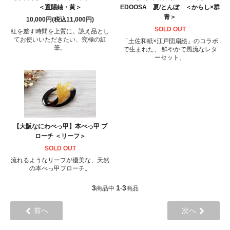
＜置賜紬・黄＞
EDOOSA 夏/とんぼ ＜からし×群
青＞
10,000円(税込11,000円)
SOLD OUT
紅を差す時間を上質に。誂え品とし
てお使いいただきたい、究極の紅
「土佐和紙×江戸団扇絵」のコラボ
筆。
で生まれた、 鮮やかで風流なレタ
ーセット。
【大阪なにわべっ甲】本べっ甲 ブ
ローチ ＜リーフ＞
SOLD OUT
流れるようなリーフが優美な、天然
の本べっ甲ブローチ。
3
1
3
商品中
-
商品
前へ
次へ