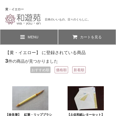
黄・イエロー
日本のいいもの、日々のくらしに。
MENU
カートを見る
【黄・イエロー】 に登録されている商品
3
件の商品が見つかりました
おすすめ順
価格順
新着順
【奈良筆】 紅筆・リップブラシ
【土佐和紙レターセット】