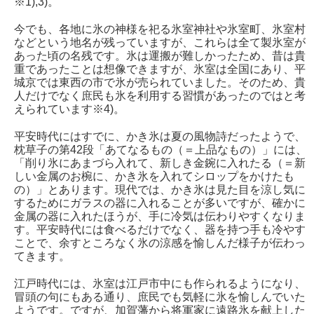
※1),3)。
今でも、各地に氷の神様を祀る氷室神社や氷室町、氷室村
などという地名が残っていますが、これらは全て製氷室が
あった頃の名残です。氷は運搬が難しかったため、昔は貴
重であったことは想像できますが、氷室は全国にあり、平
城京では東西の市で氷が売られていました。そのため、貴
人だけでなく庶民も氷を利用する習慣があったのではと考
えられています※4)。
平安時代にはすでに、かき氷は夏の風物詩だったようで、
枕草子の第42段「あてなるもの（＝上品なもの）」には、
「削り氷にあまづら入れて、新しき金鋺に入れたる（＝新
しい金属のお椀に、かき氷を入れてシロップをかけたも
の）」とあります。現代では、かき氷は見た目を涼し気に
するためにガラスの器に入れることが多いですが、確かに
金属の器に入れたほうが、手に冷気は伝わりやすくなりま
す。平安時代には食べるだけでなく、器を持つ手も冷やす
ことで、余すところなく氷の涼感を愉しんだ様子が伝わっ
てきます。
江戸時代には、氷室は江戸市中にも作られるようになり、
冒頭の句にもある通り、庶民でも気軽に氷を愉しんでいた
ようです。ですが、加賀藩から将軍家に遠路氷を献上した