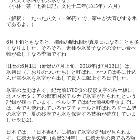
「八文で家内が祝ふ氷かな」
（小林一茶『七番日記』文化十二年(1815年）六月）
（解釈： たった八文（＝96円）で、家中が大喜びする氷
であるよ。）
6月下旬ともなると、梅雨の晴れ間が真夏日になることも多
くなりました。そろそろ、素麺や氷菓子などの冷たい食べ
物が欲しくなる季節ですね
旧暦の6月1日（新暦の7月上旬、2018年は7月13日）は、
氷朔日（こおりのついたち）と呼ばれ、かつては冬に仕込
んだ雪や氷を氷室から出して貴人に献上する日でした。
氷室の歴史は古く、紀元前1780頃の楔形文字の粘土板に、
北メソポタミアの都市国家テルカで氷室が作られたという
記録が残っています。ペルシアでは紀元前400年頃までに
は、今でも使われているヤフチャールと呼ばれるドーム型
の氷室で、夏の砂漠でも氷を保管する技術が確立していま
した※1),2)。
日本では、『日本書紀』に初めて氷室の記録が見られま
す。仁徳天皇62年（西暦374年）、仁徳天皇の弟である額