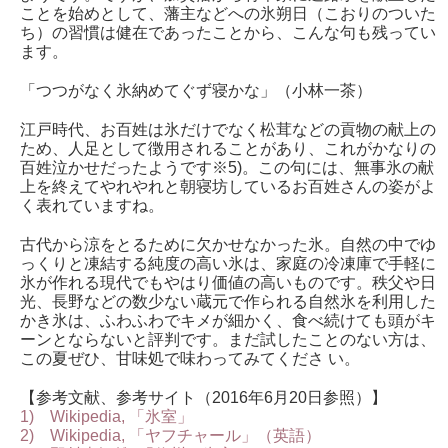
ことを始めとして、藩主などへの氷朔日（こおりのついた
ち）の習慣は健在であったことから、こんな句も残ってい
ます。
「つつがなく氷納めてぐず寝かな」（小林一茶）
江戸時代、お百姓は氷だけでなく松茸などの貢物の献上の
ため、人足として徴用されることがあり、これがかなりの
百姓泣かせだったようです※5)。この句には、無事氷の献
上を終えてやれやれと朝寝坊しているお百姓さんの姿がよ
く表れていますね。
古代から涼をとるために欠かせなかった氷。自然の中でゆ
っくりと凍結する純度の高い氷は、家庭の冷凍庫で手軽に
氷が作れる現代でもやはり価値の高いものです。秩父や日
光、長野などの数少ない蔵元で作られる自然氷を利用した
かき氷は、ふわふわでキメが細かく、食べ続けても頭がキ
ーンとならないと評判です。まだ試したことのない方は、
この夏ぜひ、甘味処で味わってみてくださ い。
【参考文献、参考サイト（2016年6月20日参照）】
1) Wikipedia, 「氷室」
2) Wikipedia, 「ヤフチャール」（英語）