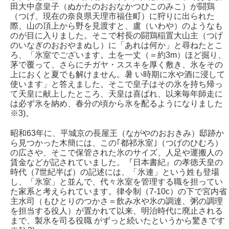
田大中彦皇子（ぬかたのおおなかつひこのみこ）が闘鶏
（つげ、現在の奈良県天理市福住町）に狩りに出られた
際、山の頂上から野を見渡すと、盧（いわや）のようなも
のが目に入りました。そこで村長の闘鶏稲置大山主（つげ
のいなぎのおおやまぬし）に「あれは何か」と尋ねたとこ
ろ、「氷室でございます。土を一丈（＝約3m）ほど掘り、
茅で覆って、さらにチガヤ・ススキを厚く敷き、氷をその
上におくと夏でも解けません。暑 い時期に水や酒に浸して
使います」と答えました。そこで皇子はその氷を持ち帰っ
て天皇に献上したところ、天皇は喜ばれ、以来毎年師走に
は必ず氷を納め、春分の頃から氷を配るようになりました
※3)。
昭和63年に、平城京の長屋王（ながやのおおきみ）邸跡か
ら見つかった木簡には、この｢都祁氷室｣（つげのひむろ）
の広さや、そこで保管された氷のサイズ、人足や運搬人の
賃金などが記されていました。『日本書紀』の孝徳天皇の
時代（7世紀半ば）の記述には、「氷連」という姓も登場
し、「氷室」と並んで、代々氷室を管理する職を担ってい
た家系と考えられています。律令制（7-10c）の下で宮内省
主水司（もひとりのつかさ＝飲み水や氷の調達、粥の調理
を担当する役人）が置かれて以来、明治時代に廃止される
まで、製氷を司る役職 がずっと続いたというから驚きです