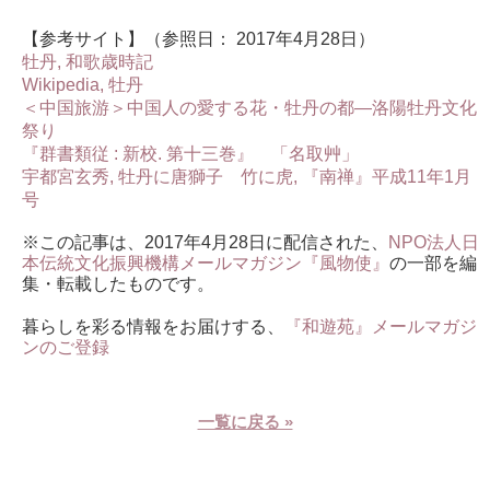
【参考サイト】（参照日： 2017年4月28日）
牡丹, 和歌歳時記
Wikipedia, 牡丹
＜中国旅游＞中国人の愛する花・牡丹の都―洛陽牡丹文化
祭り
『群書類従 : 新校. 第十三巻』 「名取艸」
宇都宮玄秀, 牡丹に唐獅子 竹に虎, 『南禅』平成11年1月
号
※この記事は、2017年4月28日に配信された、
NPO法人日
本伝統文化振興機構メールマガジン『風物使』
の一部を編
集・転載したものです。
暮らしを彩る情報をお届けする、
『和遊苑』メールマガジ
ンのご登録
一覧に戻る »