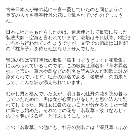
古来日本人が桜の花に一喜一憂していたのと同じように、
長安の人々も毎春牡丹の花に心乱されていたのでしょう
ね。
日本に牡丹をもたらしたのは、遣唐使として長安に渡った
弘法大師・空海と言われています。栽培はそれ以降、8世紀
ごろから行われていたようですが、文学での初出は11世紀
の『枕草子』を待たねばなりませんでした。
冒頭の歌は室町時代の歌集『蔵玉（ぞうぎょく）和歌集』
に収められているものです。この歌集は別名を『草木異名
抄』と言い、草木や鳥などの別名を読み込んだ和歌に註が
添えられています。牡丹の別名である「名取草」の由来と
して、こんな註が添えられています。
むかし男と棲んでいた女が、明け暮れ牡丹の花を眺め暮ら
していたために、男は女が心変わりをしたと思い込んで別
れてしまった。男は女に咎のないことが分かるとまた一緒
に暮らし始めた。それでこの花を「名取草＝汝（なんじ）
の心を奪い取る草」と呼ぶようになった。
この「名取草」の他にも、牡丹の別名には「深見草（ふか