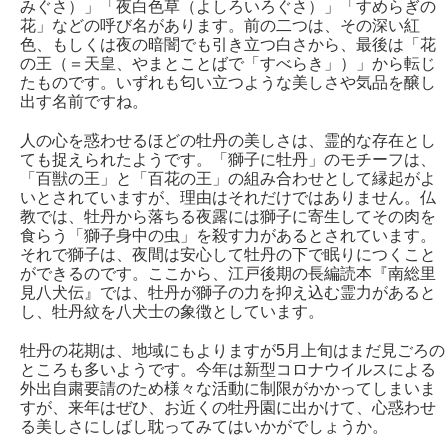
みぐさ）」「夜白色草（よしろいろぐさ）」「すめらぎの
花」などの呼び名があります。前の二つは、その深い紅
色、もしくは夜の暗闇でも引き立つ白さから、最後は「花
の王（＝天皇、やまとことばで「すべらき」）」から転じ
たものです。いずれも匂い立つような美しさや気品を醸し
出す名前ですね。
人の心を惑わせるほどの牡丹の美しさは、霊的な存在とし
ても捉えられたようです。「獅子に牡丹」のモチーフは、
「百獣の王」と「百花の王」の組み合わせとして縁起がよ
いとされていますが、理由はそれだけではありません。仏
教では、牡丹から落ちる夜露には獅子に寄生してその肉を
食らう「獅子身中の虫」を殺す力があるとされています。
それで獅子は、夜間は安心して牡丹の下で眠りにつくこと
ができるのです。ここから、江戸後期の長編読本『南総里
見八犬伝』では、牡丹が獅子の力を抑え込む霊力があると
し、牡丹紋を八犬士の象徴としています。
牡丹の花期は、地域にもよりますが5月上旬はまだ見ごろの
ところも多いようです。今年は新型コロナウイルスによる
外出自粛要請のため様々な活動に制限がかかってしまいま
すが、来年はぜひ、お近くの牡丹園に出かけて、心惑わせ
る美しさにしばし耽ってみてはいかがでしょうか。