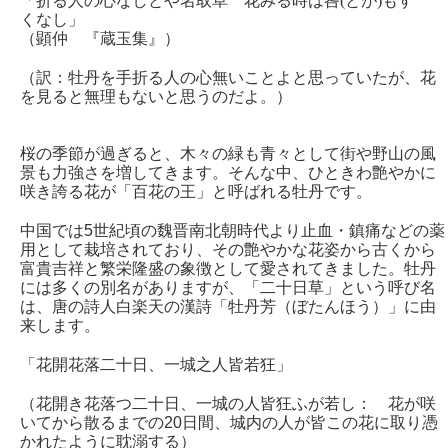
「折る人の心なしとや名取草 花みる時は咎(とが)もす
くなし」
（顕仲 『蔵玉集』）
（訳：牡丹を手折る人の心無いことよと思っていたが、花
を見ると無理もないと思うのだよ。）
桜の季節が過ぎると、木々の緑も青々として街や野山の風
景も力強さを増してきます。そんな中、ひときわ艶やかに
咲き誇る花が「百花の王」と呼ばれる牡丹です。
中国では5世紀頃の魏晋南北朝時代より止血・鎮痛などの薬
用として栽培されており、その艶やかな花姿から古くから
富貴吉祥と繁栄隆盛の象徴として愛されてきました。牡丹
には多くの別名がありますが、「二十日草」という呼び名
は、唐の詩人白楽天の漢詩「牡丹芳（ぼたんほう）」に由
来します。
「花開花落二十日、一城之人皆若狂」
（花開き花落つ二十日、一城の人皆狂ふが若し： 花が咲
いてから散るまでの20日間、城内の人が皆この花に取り憑
かれたように耽溺する）