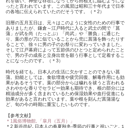
れを祓い、神聖な存在になってから田植えに臨むようにな
ったと言われています。この風習は昭和三十年代まで日本
の各地に伝えられていたのだそうです。（＊2）
旧暦の五月五日は、元々はこのように女性のための行事で
ありましたが、鎌倉～江戸時代に入ると武士の間で「菖
蒲」が武を尚（たっとぶ）「尚武」や「勝負」に通じた
り、葉の形が刀に似ていることから兜に菖蒲を飾ったりす
ることで、徐々に男の子のお祭りに変わっていきました。
そして江戸幕府によって五節供のひとつと定められたこと
で、男の子の成長と立身出世を願う行事として定着するこ
とになったのです。（＊3）
時代を経ても、日本人の生活に欠かすことのできない菖
蒲。効能としては、食欲増進や疲労回復、解毒作用にも効
果があるそうです。葉の部分からは穢れを祓うと言われる
さわやかな香りでセラピー効果も期待でき、根の部分には
精油成分が多く含まれているため保湿効果や血行促進にも
効果があると言われています。葉や根を刻んだ菖蒲湯な
ど、旬の今の時期に重宝したいものです。
【参考文献】
＊1風俗博物館, 「皐月（五月）」
＊2 新谷尚紀. 日本人の春夏秋冬‐季節の行事と祝いごと, １