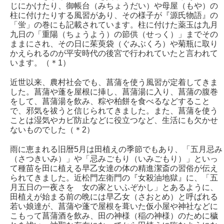
じにかけたり、御帳台（みちょうだい）や母屋（もや）の
柱に付けたりする風習があり、その様子が『源氏物語』の
「蛍」の巻にも記載されています。柱に付けた薬玉は九月
九日の「重陽（ちょうよう）の節供（せっく）」までその
ままにされ、その日に茱萸袋（ぐみぶくろ）や菊瓶に取り
かえられるのが平安時代の後宮で行われていたと言われて
います。（＊1）
近世以来、農村社会でも、菖蒲を使う風習が定着してきま
した。菖蒲や蓬を屋根に挿し、菖蒲湯に入り、菖蒲の腹巻
をして、菖蒲湯を飲み、粽や柏餅を食べるなどすること
で、邪気を祓うと信じられてきました。また、菖蒲を使う
ことは湿気やカビ防止などに役立つなど、生活にも欠かせ
ないものでした（＊2）
雨に恵まれる旧暦5月は田植えの季節でもあり、「五月忌み
（さつきいみ）」や「忌みごもり（いみごもり）」といっ
て種苗を田に植える早乙女達の体の精進潔斎の習俗が伝え
られてきました。近松門左衛門の『女殺油地獄』に、「五
月五日の一夜さを 女の家といふぞかし」とあるように、
田植えが始まる前の晩には早乙女（さおとめ）と呼ばれる
若い娘達が、菖蒲や蓬で屋根を葺いた仮小屋や神社などに
こもって菖蒲酒を飲み、田の神様（稲の神様）のために穢