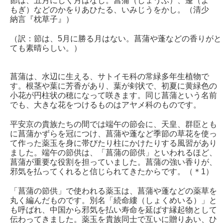
節は、五月にしく月はなし。菖蒲（しょうぶ）、蓬（よ
もぎ）などのかをりあひたる、いみじうをかし。（清少
納言『枕草子』）
（訳：節は、5月に勝る月はない。菖蒲や蓬などの香りがと
ても素晴らしい。）
菖蒲は、水辺に生える、サトイモ科の常緑多年生植物で
す。根茎や葉に芳香があり、葉が剣状で、初夏に黄緑色の
小花が円柱状の穂になって咲きます。同じ菖蒲という名前
でも、大きな花をつけるものはアヤメ科のものです。
平安京の貴族たちの間では端午の節会に、天皇、群臣とも
に菖蒲かずらを冠につけ、菖蒲や蓬など季節の草花を使っ
て作った薬玉を身に帯びたり柱にかけたりする風習があり
ました。端午の節供は、「菖蒲の節供」といわれるほど、
菖蒲が重要な役割を担っていました。菖蒲の強い香りが、
邪気を払ってくれると信じられてきたからです。（＊1）
「菖蒲の節供」で使われる薬玉は、菖蒲や蓬などの薬草を
丸く編んだものです。別名「続命縷（しょくめいる）」と
も呼ばれ、中国から邪気を払い寿命を延ばす縁起物として
伝わってきました。薬玉を貴族同士で互いに贈りあい、ひ