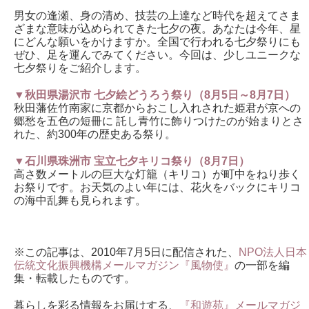
男女の逢瀬、身の清め、技芸の上達など時代を超えてさま
ざまな意味が込められてきた七夕の夜。あなたは今年、星
にどんな願いをかけますか。全国で行われる七夕祭りにも
ぜひ、足を運んでみてください。今回は、少しユニークな
七夕祭りをご紹介します。
▼秋田県湯沢市 七夕絵どうろう祭り（8月5日～8月7日）
秋田藩佐竹南家に京都からおこし入れされた姫君が京への
郷愁を五色の短冊に 託し青竹に飾りつけたのが始まりとさ
れた、約300年の歴史ある祭り。
▼石川県珠洲市 宝立七夕キリコ祭り（8月7日）
高さ数メートルの巨大な灯籠（キリコ）が町中をねり歩く
お祭りです。お天気のよい年には、花火をバックにキリコ
の海中乱舞も見られます。
※この記事は、2010年7月5日に配信された、
NPO法人日本
伝統文化振興機構メールマガジン『風物使』
の一部を編
集・転載したものです。
暮らしを彩る情報をお届けする、
『和遊苑』メールマガジ