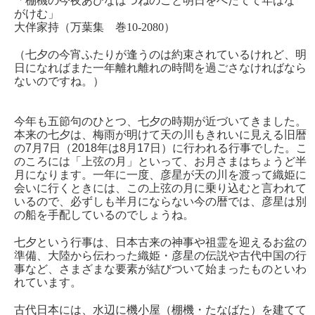
「棚機の今夜あひなばつねのごと明日をへだてて年はな
がけむ」
大伴家持（万葉集 巻10-2080）
（七夕の今宵ふたりが逢うのは約束されているけれど、明
日になればまた一年離れ離れの時間を過ごさなければなら
ないのですね。）
今年も五節句のひとつ、七夕の時期が近づいてきました。
本来の七夕は、梅雨が明けて天の川もきれいに見える旧暦
の7月7日（2018年は8月17日）に行われる行事でした。こ
のころには「上弦の月」といって、お月さまはちょうど半
月になります。一年に一度、彦星が天の川を渡って織姫に
会いに行くときには、この上弦の月に乗り込むと言われて
いるので、必ずしも半月にならない今の暦では、彦星は別
の船を手配しているのでしょうね。
七夕という行事は、日本古来の神事や祖霊を迎えるお盆の
準備、大陸から伝わった織姫・彦星の伝説や古代中国の行
事など、さまざまな要素が結びついて始まったものといわ
れています。
古代日本には、水辺に機小屋（棚機・たなばた）を建てて