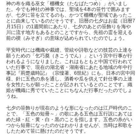
神の布を織る巫女「棚機女（たなばたつめ）」がいまし
た。今でも神社の神事では、聖域を4本の笹竹で囲みます
が、七夕に笹を立てるのも、かつて棚機が聖域であったこ
とに由来しているのだそうです。旧暦の七夕はお盆（旧暦7
月15日）の1週間前にあたり、七夕のあとの笹飾りを海や
川に流す地方もあるとのことですから、先祖の霊を迎える
前の禊（みそぎ）の意味が込められていたのでしょう。
平安時代には機織や裁縫、管絃や詩歌などの技芸の上達を
願うための「乞巧奠（きこうでん）」という宮中行事が行
われるようになりました。これはもともと中国で行われて
いた行事で、現在の湖北省・湖南省にあたる地域の年中行
事記『荊楚歳時記』（宗懍著、6世紀）にも、日本の宮中同
様、針に五色の糸を通し、酒肴や瓜を供えて針仕事の上達
を女性たちが願ったことが記されているとのことです。織
姫が機織に秀でていたことにちなんだ行事だったのでしょ
うね。
七夕の笹飾りが現在のような形になったのは江戸時代のこ
とで、「五色の短冊～」の歌にある五色は五行説にあては
めた緑・紅・黄・白・黒のことを指します。五色の糸がい
つから短冊になったのかはわかりませんが、当時は和歌を
したためて笹に懸けたのだそうです。