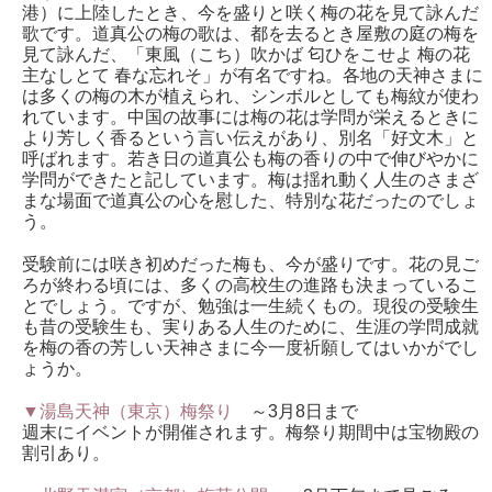
港）に上陸したとき、今を盛りと咲く梅の花を見て詠んだ
歌です。道真公の梅の歌は、都を去るとき屋敷の庭の梅を
見て詠んだ、「東風（こち）吹かば 匂ひをこせよ 梅の花
主なしとて 春な忘れそ」が有名ですね。各地の天神さまに
は多くの梅の木が植えられ、シンボルとしても梅紋が使わ
れています。中国の故事には梅の花は学問が栄えるときに
より芳しく香るという言い伝えがあり、別名「好文木」と
呼ばれます。若き日の道真公も梅の香りの中で伸びやかに
学問ができたと記しています。梅は揺れ動く人生のさまざ
まな場面で道真公の心を慰した、特別な花だったのでしょ
う。
受験前には咲き初めだった梅も、今が盛りです。花の見ご
ろが終わる頃には、多くの高校生の進路も決まっているこ
とでしょう。ですが、勉強は一生続くもの。現役の受験生
も昔の受験生も、実りある人生のために、生涯の学問成就
を梅の香の芳しい天神さまに今一度祈願してはいかがでし
ょうか。
▼湯島天神（東京）梅祭り
～3月8日まで
週末にイベントが開催されます。梅祭り期間中は宝物殿の
割引あり。