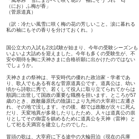
「風寒み 雪にまがへて咲く花の 袖にぞうつれ 匂
（にお）ふ梅が香」
（菅原道真）
（訳：冷たい風雪に咲く梅の花の芳しいこと。涙に暮れる
私の袖にもその香りを分けておくれ。）
国公立大の入試も2次試験が始まり、今年の受験シーズンも
いよいよ大詰めを迎えました。今年も多くの受験生が、不
安や期待を胸に天神さまに合格祈願に出かけたのではない
でしょうか。
天神さまの祭神は、平安時代の優れた政治家・学者であ
り、歌人でもある有名な菅原道真公です。道真公は、幼い
頃から詩歌に秀で、若くして役人に取り立てられてからは
順調に出世して国政の重要な職務を担います。ところが57
歳のとき、政敵藤原氏の陰謀により九州の大宰府に左遷さ
れ、その地で没します。その後、都では政敵が次々に死ん
だり、天変地異が多発したりしたため、人々は道真公の祟
りとしてその御霊を鎮めるために道真公を天神（雷神）と
して祀る天満宮を建立したのでした。
冒頭の歌は、大宰府に下る途中の大輪田泊（現在の兵庫