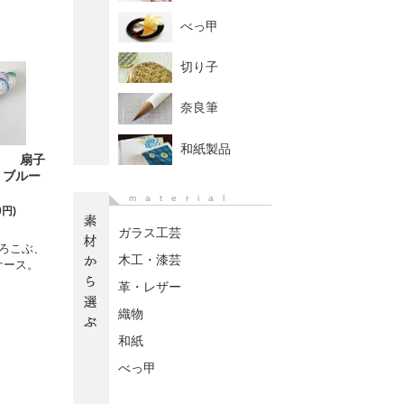
べっ甲
切り子
奈良筆
和紙製品
】 扇子
・ブルー
material
0円)
ガラス工芸
ろこぶ、
木工・漆芸
ケース。
革・レザー
織物
和紙
べっ甲