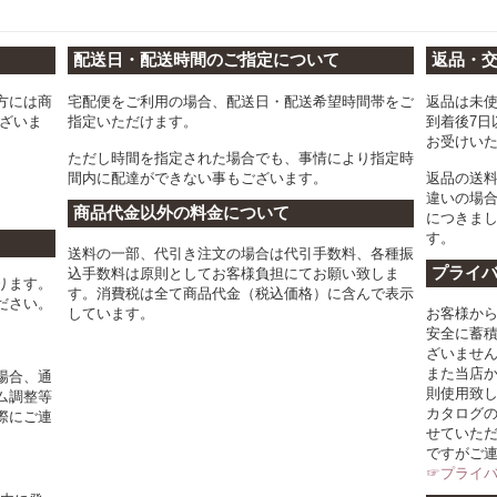
配送日・配送時間のご指定について
返品・
方には商
宅配便をご利用の場合、配送日・配送希望時間帯をご
返品は未
ございま
指定いただけます。
到着後7日
お受けい
ただし時間を指定された場合でも、事情により指定時
間内に配達ができない事もございます。
返品の送
違いの場
商品代金以外の料金について
につきま
す。
送料の一部、代引き注文の場合は代引手数料、各種振
プライ
込手数料は原則としてお客様負担にてお願い致しま
ります。
す。消費税は全て商品代金（税込価格）に含んで表示
ださい。
しています。
お客様か
安全に蓄
ざいませ
また当店
場合、通
則使用致
ム調整等
カタログ
際にご連
せていた
ですがご
☞プライ