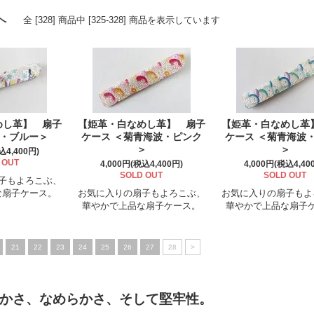
へ
全 [328] 商品中 [325-328] 商品を表示しています
めし革】 扇子
【姫革・白なめし革】 扇子
【姫革・白なめし革
蝶・ブルー＞
ケース ＜菊青海波・ピンク
ケース ＜菊青海波
＞
＞
込4,400円)
 OUT
4,000円(税込4,400円)
4,000円(税込4,40
SOLD OUT
SOLD OUT
子もよろこぶ、
な扇子ケース。
お気に入りの扇子もよろこぶ、
お気に入りの扇子もよ
華やかで上品な扇子ケース。
華やかで上品な扇子
21
22
23
24
25
26
27
28
>
かさ、なめらかさ、そして堅牢性。