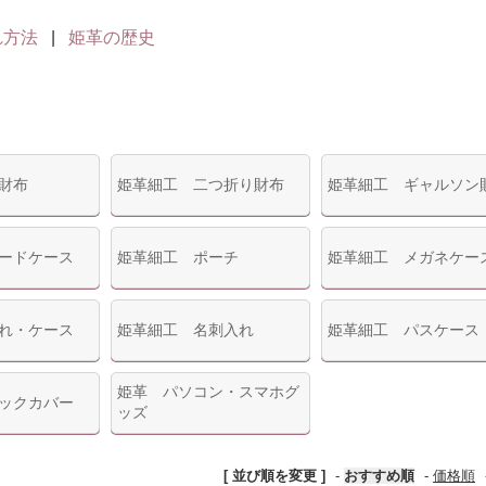
れ方法
|
姫革の歴史
財布
姫革細工 二つ折り財布
姫革細工 ギャルソン
ードケース
姫革細工 ポーチ
姫革細工 メガネケー
れ・ケース
姫革細工 名刺入れ
姫革細工 パスケース
姫革 パソコン・スマホグ
ックカバー
ッズ
[ 並び順を変更 ]
-
おすすめ順
-
価格順