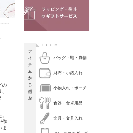
た
item
バッグ・鞄・袋物
財布・小銭入れ
どの
小物入れ・ポーチ
り、
ま
食器・食卓用品
た。
文具・文具入れ
が作
いま