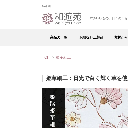
姫革細工
日本のいいもの、日々のくら
商品の一覧
お取扱い工芸品
素材から
TOP
>
姫革細工
姫革細工：日光で白く輝く革を使