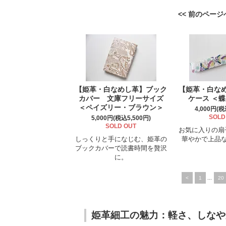
<< 前のページ
【姫革・白なめし革】ブック
【姫革・白な
カバー 文庫フリーサイズ
ケース ＜
＜ペイズリー・ブラウン＞
4,000円(税
SOLD
5,000円(税込5,500円)
SOLD OUT
お気に入りの扇
しっくりと手になじむ、姫革の
華やかで上品
ブックカバーで読書時間を贅沢
に。
<
1
...
20
姫革細工の魅力：軽さ、しなや