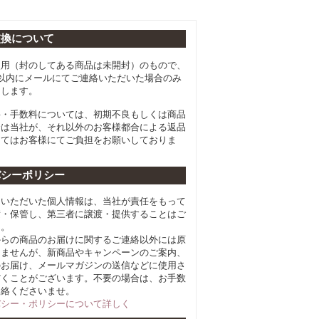
交換について
使用（封のしてある商品は未開封）のもので、
以内にメールにてご連絡いただいた場合のみ
たします。
料・手数料については、初期不良もしくは商品
合は当社が、それ以外のお客様都合による返品
してはお客様にてご負担をお願いしておりま
バシーポリシー
らいただいた個人情報は、当社が責任をもって
積・保管し、第三者に譲渡・提供することはご
ん。
からの商品のお届けに関するご連絡以外には原
しませんが、新商品やキャンペーンのご案内、
のお届け、メールマガジンの送信などに使用さ
だくことがございます。不要の場合は、お手数
連絡くださいませ。
バシー・ポリシーについて詳しく