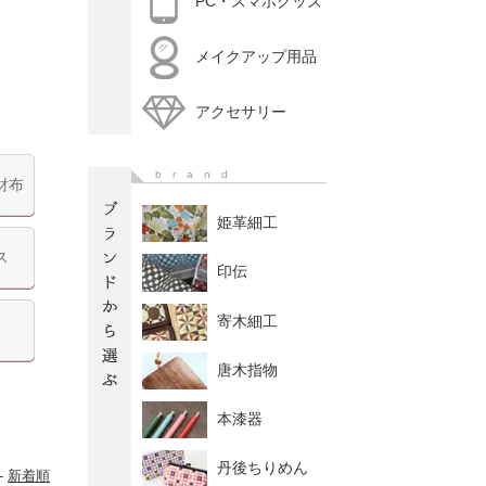
PC・スマホグッズ
メイクアップ用品
アクセサリー
brand
財布
姫革細工
ス
印伝
寄木細工
唐木指物
本漆器
丹後ちりめん
-
新着順