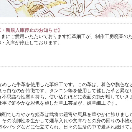
工・新規入庫停止のお知らせ】
さまにご愛用いただいております姫革細工が、制作工房廃業の
作・入庫が停止しております。
なめした牛革を使用した革細工です。この革は、着色や脱色な
真っ白なのが特徴です。タンニン等を使用して鞣した革と異な
う不思議な性質を持ち、使い込むほどに表面の艶が増していき
仕事で鮮やかな彩色を施した革工芸品が、姫革細工です。
強靭でしなやかな姫革は武将の鎧冑や馬具を華やかに飾りまし
、その装飾性を生かして煙草入れや文庫などの身の回りの小物
布やバッグなどに仕立てられ、日々の生活の中で愛され続けて