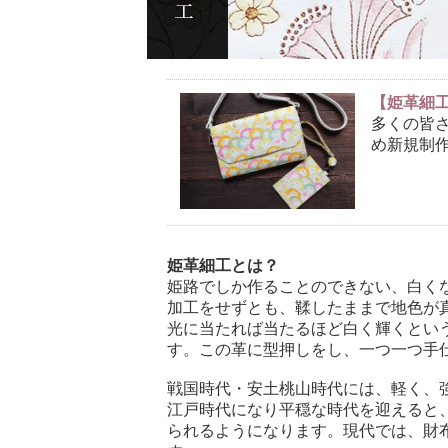
【姫革細
多くの皆
め新規制
姫革細工とは？
姫路でしか作ることのできない、白く
加工をせずとも、鞣したままで地色が
光に当たれば当たるほど白く輝くとい
す。この革に型押しをし、一つ一つ手
戦国時代・安土桃山時代には、軽く、
江戸時代になり平穏な時代を迎えると
られるようになります。現代では、財