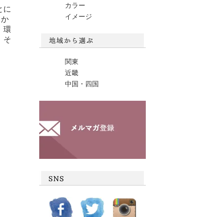
カラー
とに
イメージ
 か
、環
、そ
関東
近畿
中国・四国