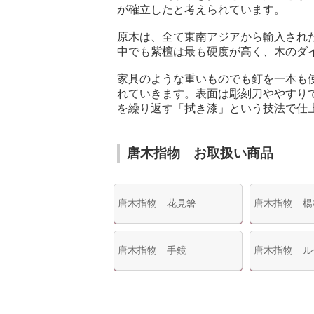
が確立したと考えられています。
原木は、全て東南アジアから輸入された
中でも紫檀は最も硬度が高く、木のダ
家具のような重いものでも釘を一本も
れていきます。表面は彫刻刀ややすり
を繰り返す「拭き漆」という技法で仕
唐木指物 お取扱い商品
唐木指物 花見箸
唐木指物 楊
唐木指物 手鏡
唐木指物 ル