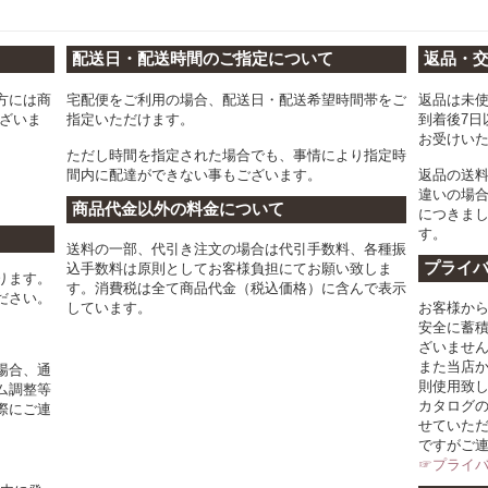
配送日・配送時間のご指定について
返品・
方には商
宅配便をご利用の場合、配送日・配送希望時間帯をご
返品は未
ございま
指定いただけます。
到着後7日
お受けい
ただし時間を指定された場合でも、事情により指定時
間内に配達ができない事もございます。
返品の送
違いの場
商品代金以外の料金について
につきま
す。
送料の一部、代引き注文の場合は代引手数料、各種振
プライ
込手数料は原則としてお客様負担にてお願い致しま
ります。
す。消費税は全て商品代金（税込価格）に含んで表示
ださい。
しています。
お客様か
安全に蓄
ざいませ
また当店
場合、通
則使用致
ム調整等
カタログ
際にご連
せていた
ですがご
☞プライ