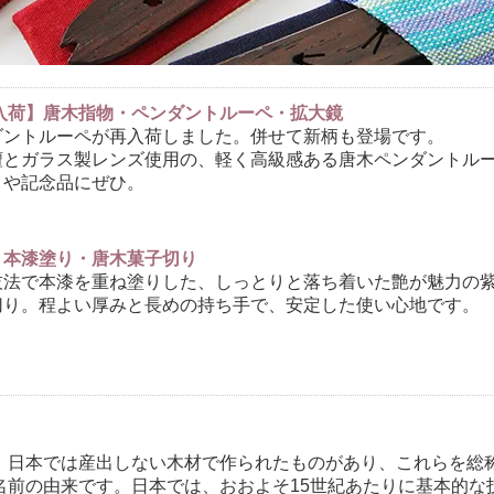
再入荷】唐木指物・ペンダントルーペ・拡大鏡
ダントルーペが再入荷しました。併せて新柄も登場です。
檀とガラス製レンズ使用の、軽く高級感ある唐木ペンダントル
トや記念品にぜひ。
】本漆塗り・唐木菓子切り
技法で本漆を重ね塗りした、しっとりと落ち着いた艶が魅力の
切り。程よい厚みと長めの持ち手で、安定した使い心地です。
、日本では産出しない木材で作られたものがあり、これらを総
名前の由来です。日本では、おおよそ15世紀あたりに基本的な