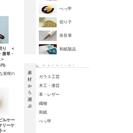
べっ甲
切り子
奈良筆
切り ＜
和紙製品
水・唐草・
亀＞
5円)
material
な紫檀の
ガラス工芸
木工・漆芸
革・レザー
織物
和紙
ピルケー
べっ甲
セサリーケ
小＞