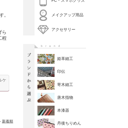
PC・スマホグッズ
す。
メイクアップ用品
アクセサリー
げら
工程
brand
姫革細工
印伝
ルケ
寄木細工
唐木指物
本漆器
-
新着順
丹後ちりめん