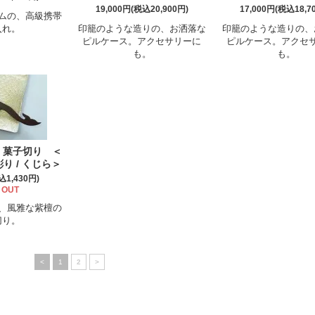
19,000円(税込20,900円)
17,000円(税込18,7
ムの、高級携帯
入れ。
印籠のような造りの、お洒落な
印籠のような造りの、
ピルケース。アクセサリーに
ピルケース。アクセ
も。
も。
 菓子切り ＜
り / くじら＞
込1,430円)
 OUT
、風雅な紫檀の
切り。
<
1
2
>