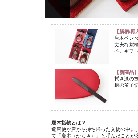
【新柄/
唐木ペン
丈夫な紫
ペ。ギフ
【新商品
拭き漆の
檀の菓子
唐木指物とは？
遣唐使が唐から持ち帰った文物の中に
て「唐木（からき）」と呼んだことが