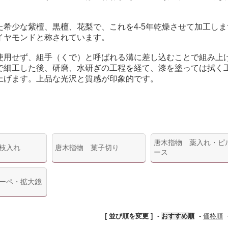
希少な紫檀、黒檀、花梨で、これを4-5年乾燥させて加工しま
イヤモンドと称されています。
使用せず、組手（くで）と呼ばれる溝に差し込むことで組み上
で細工した後、研磨、水研ぎの工程を経て、漆を塗っては拭く
上げます。上品な光沢と質感が印象的です。
唐木指物 薬入れ・ピ
枝入れ
唐木指物 菓子切り
ース
ーペ・拡大鏡
[ 並び順を変更 ]
-
おすすめ順
-
価格順