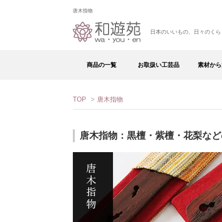
唐木指物
日本のいいもの、日々のくら
商品の一覧
お取扱い工芸品
素材から
TOP
>
唐木指物
唐木指物：黒檀・紫檀・花梨など