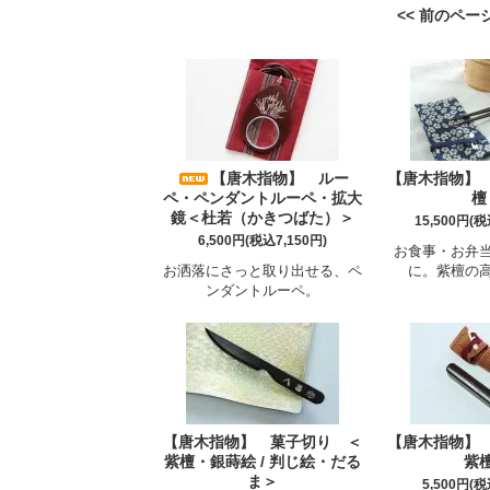
<< 前のペー
【唐木指物】 ルー
【唐木指物】
ペ・ペンダントルーペ・拡大
檀
鏡＜杜若（かきつばた）＞
15,500円(税
6,500円(税込7,150円)
お食事・お弁
お洒落にさっと取り出せる、ペ
に。紫檀の
ンダントルーペ。
【唐木指物】 菓子切り ＜
【唐木指物】
紫檀・銀蒔絵 / 判じ絵・だる
紫
ま＞
5,500円(税