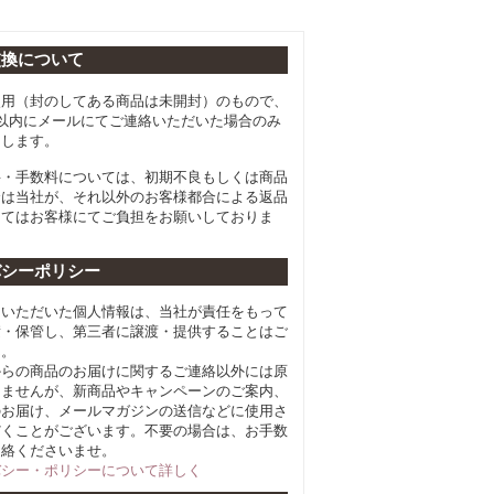
交換について
使用（封のしてある商品は未開封）のもので、
以内にメールにてご連絡いただいた場合のみ
たします。
料・手数料については、初期不良もしくは商品
合は当社が、それ以外のお客様都合による返品
してはお客様にてご負担をお願いしておりま
バシーポリシー
らいただいた個人情報は、当社が責任をもって
積・保管し、第三者に譲渡・提供することはご
ん。
からの商品のお届けに関するご連絡以外には原
しませんが、新商品やキャンペーンのご案内、
のお届け、メールマガジンの送信などに使用さ
だくことがございます。不要の場合は、お手数
連絡くださいませ。
バシー・ポリシーについて詳しく