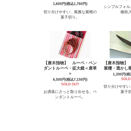
1,600円(税込1,760円)
シンプルフォル
切り分けやすい、風雅な紫檀の
楊枝
菓子切り。
【唐木指物】 ルーペ・ペン
【唐木指物】
ダントルーペ・拡大鏡＜唐草
紫檀・透かし彫
＞
1,300円(税
SOLD
6,500円(税込7,150円)
SOLD OUT
切り分けやすい
お洒落にさっと取り出せる、ペ
菓子
ンダントルーペ。