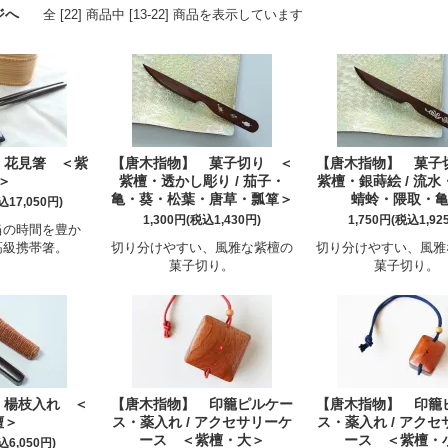
ジへ
全 [22] 商品中 [13-22] 商品を表示しています
 花見箸 ＜紫
【唐木指物】 菓子切り ＜
【唐木指物】 菓子
＞
紫檀・透かし彫り / 茄子・
紫檀・銀蒔絵 / 流
亀・葵・松葉・唐草・瓢箪＞
蜻蛉・隈取・
込17,050円)
1,300円(税込1,430円)
1,750円(税込1,92
当の時間を豊か
高級携帯箸。
切り分けやすい、風雅な紫檀の
切り分けやすい、風雅
菓子切り。
菓子切り。
 楊枝入れ ＜
【唐木指物】 印籠ピルケー
【唐木指物】 印籠
檀＞
ス・薬入れ / アクセサリーケ
ス・薬入れ / アク
ース ＜紫檀・大＞
ース ＜紫檀・
込6,050円)