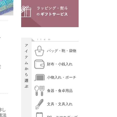
ー
item
バッグ・鞄・袋物
財布・小銭入れ
紫
小物入れ・ポーチ
食器・食卓用品
文具・文具入れ
称し
技法