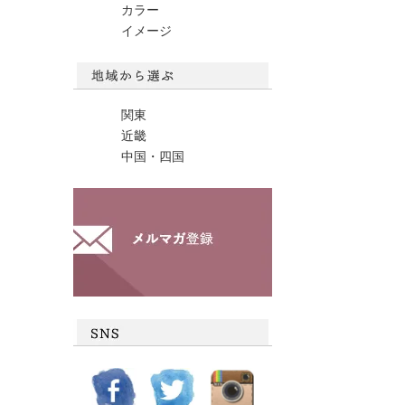
カラー
イメージ
関東
近畿
中国・四国