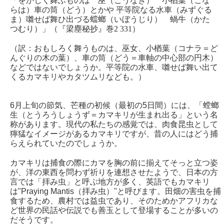
「をかしく舞ふものは 巫（こうなぎ） 小楢葉（こな
らは）車の筒（どう）とかや 平等院なる水車（みずぐる
ま）囃せば舞ひ出づる蟷螂（いぼうじり） 蝸牛（かた
つむり）」（『梁塵秘抄』巻2 331）
（訳：おもしろく舞うものは、巫女、小楢葉（コナラ＝ど
んぐりの木の葉）、車の筒（どう＝車軸の中心部の円木）
などではないでしょうか。平等院の水車、囃せば舞い出て
くるカマキリやカタツムリなども。）
6月上旬の節気、芒種の初候（最初の5日間）には、「螳螂
生（とうろうしょうず＝カマキリが生まれ出る」という名
称があります。現代の私たちの感覚では、肉食昆虫として
獰猛なイメージがあるカマキリですが、昔の人にはどう捕
らえられていたのでしょうか。
カマキリは捕食の際にカマを胸の前に揃えてそっと立つ姿
が、洋の東西を問わず祈りを連想させたようで、日本の方
言では「拝み虫」と呼ぶ地方が多く、英語でもカマキリ
は"Praying Mantis（拝み虫）"と呼びます。田畑の害虫を捕
食するため、農村では益虫であり、そのためかアフリカな
ど世界の民話や伝説でも善玉として登場することが多いの
だそうです。