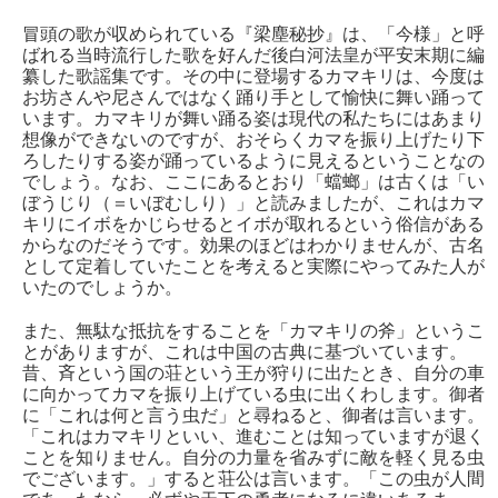
冒頭の歌が収められている『梁塵秘抄』は、「今様」と呼
ばれる当時流行した歌を好んだ後白河法皇が平安末期に編
纂した歌謡集です。その中に登場するカマキリは、今度は
お坊さんや尼さんではなく踊り手として愉快に舞い踊って
います。カマキリが舞い踊る姿は現代の私たちにはあまり
想像ができないのですが、おそらくカマを振り上げたり下
ろしたりする姿が踊っているように見えるということなの
でしょう。なお、ここにあるとおり「蟷螂」は古くは「い
ぼうじり（＝いぼむしり）」と読みましたが、これはカマ
キリにイボをかじらせるとイボが取れるという俗信がある
からなのだそうです。効果のほどはわかりませんが、古名
として定着していたことを考えると実際にやってみた人が
いたのでしょうか。
また、無駄な抵抗をすることを「カマキリの斧」というこ
とがありますが、これは中国の古典に基づいています。
昔、斉という国の荘という王が狩りに出たとき、自分の車
に向かってカマを振り上げている虫に出くわします。御者
に「これは何と言う虫だ」と尋ねると、御者は言います。
「これはカマキリといい、進むことは知っていますが退く
ことを知りません。自分の力量を省みずに敵を軽く見る虫
でございます。」すると荘公は言います。「この虫が人間