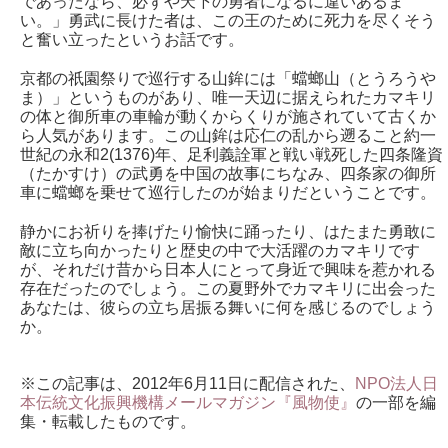
であったなら、必ずや天下の勇者になるに違いあるま
い。」勇武に長けた者は、この王のために死力を尽くそう
と奮い立ったというお話です。
京都の祇園祭りで巡行する山鉾には「蟷螂山（とうろうや
ま）」というものがあり、唯一天辺に据えられたカマキリ
の体と御所車の車輪が動くからくりが施されていて古くか
ら人気があります。この山鉾は応仁の乱から遡ること約一
世紀の永和2(1376)年、足利義詮軍と戦い戦死した四条隆資
（たかすけ）の武勇を中国の故事にちなみ、四条家の御所
車に蟷螂を乗せて巡行したのが始まりだということです。
静かにお祈りを捧げたり愉快に踊ったり、はたまた勇敢に
敵に立ち向かったりと歴史の中で大活躍のカマキリです
が、それだけ昔から日本人にとって身近で興味を惹かれる
存在だったのでしょう。この夏野外でカマキリに出会った
あなたは、彼らの立ち居振る舞いに何を感じるのでしょう
か。
※この記事は、2012年6月11日に配信された、
NPO法人日
本伝統文化振興機構メールマガジン『風物使』
の一部を編
集・転載したものです。